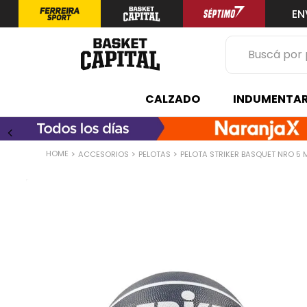
EN
Buscá por prod
TÉRMINOS 
CALZADO
INDUMENTAR
1
.
zapatilla
2
.
niño
ACCESORIOS
PELOTAS
PELOTA STRIKER BASQUET NRO 5
3
.
zapatillas
4
.
medias
5
.
chinelas