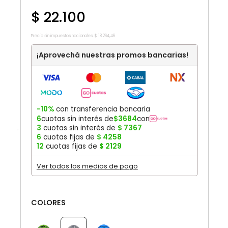
$
22
.
100
Precio sin impuestos nacionales:
$
18
.
264
,
46
¡Aprovechá nuestras promos bancarias!
-10%
con transferencia bancaria
6
cuotas sin interés de
$
3684
con
3
cuotas sin interés de
$
7367
6
cuotas fijas de
$
4258
12
cuotas fijas de
$
2129
Ver todos los medios de pago
COLORES