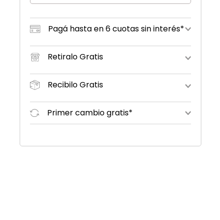
Pagá hasta en 6 cuotas sin interés*
Retiralo Gratis
Recibilo Gratis
Primer cambio gratis*