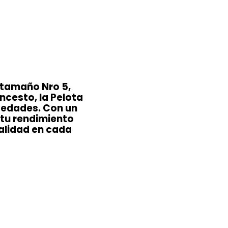
 tamaño Nro 5,
ncesto, la Pelota
s edades. Con un
 tu rendimiento
calidad en cada