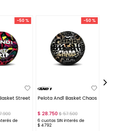
UN
-
50 %
-
50 %
Pelota Mol
Nro 7 GRX7
$
52
.
250
6
cuotas SIN 
$
8709
UN
Basket Street
Pelota And1 Basket Chaos
$
28
.
750
7
.
900
$
57
.
500
nterés de
6
cuotas SIN interés de
$
4792