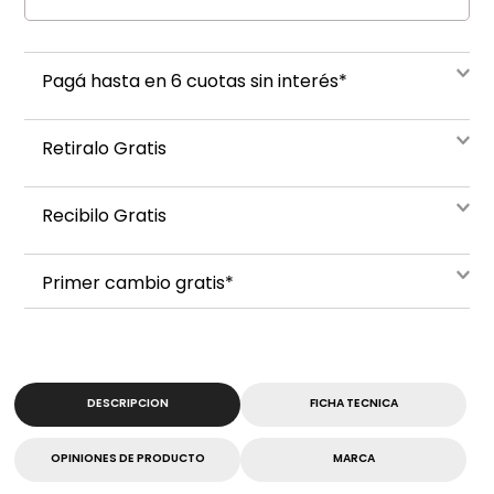
Pagá hasta en 6 cuotas sin interés*
Retiralo Gratis
Recibilo Gratis
Primer cambio gratis*
DESCRIPCION
FICHA TECNICA
OPINIONES DE PRODUCTO
MARCA