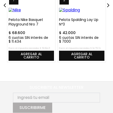
7
3
ro
Pelota Nike Basquet
Pelota Spalding Lay Up
P
Playground Nro 7
Nº3
Gr
$
68
.
600
$
42
.
000
$
6
cuotas SIN interés de
6
cuotas SIN interés de
6
$
11
.
434
$
7000
$
Precio sin impuestos nacionales:
$
56
.
694
,
21
Precio sin impuestos nacionales:
$
34
.
710
,
74
Pre
AGREGAR AL
AGREGAR AL
CARRITO
CARRITO
SUSCRIBITE AL NEWSLETTER
SUSCRIBIRME