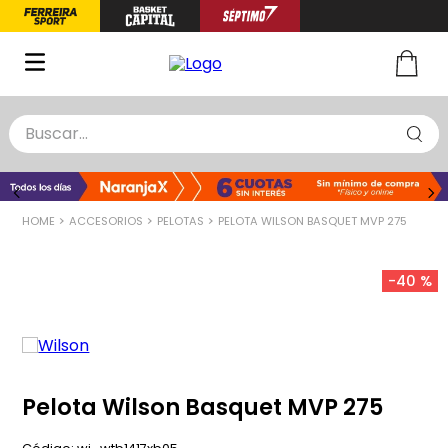
Buscar...
TÉRMINOS MÁS BUSCADOS
1
.
zapatillas basquet
2
.
niño
ACCESORIOS
PELOTAS
PELOTA WILSON BASQUET MVP 275
3
.
zapatillas
4
.
medias
-
40 %
5
.
chinelas
Pelota Wilson Basquet MVP 275