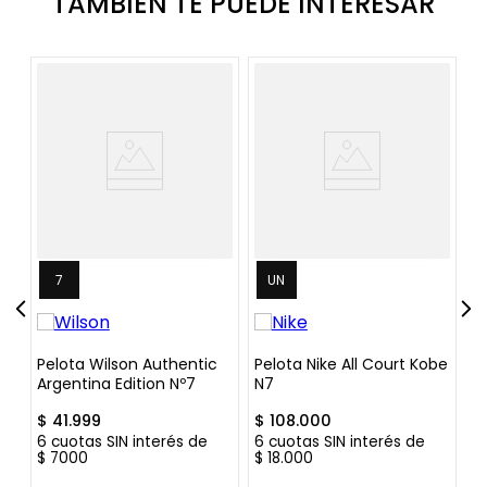
TAMBIEN TE PUEDE INTERESAR
7
UN
ro
Pelota Wilson Authentic
Pelota Nike All Court Kobe
P
Argentina Edition Nº7
N7
G
$
41
.
999
$
108
.
000
$
6
cuotas SIN interés de
6
cuotas SIN interés de
6
$
7000
$
18
.
000
$