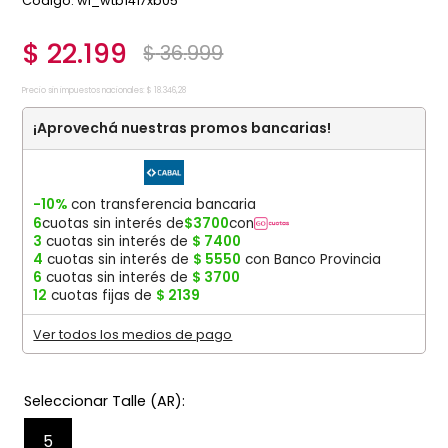
:
wi_wtb1417xb05
$
22
.
199
$
36
.
999
Precio sin impuestos nacionales:
$
18
.
346
,
28
¡Aprovechá nuestras promos bancarias!
-10%
con transferencia bancaria
6
cuotas sin interés de
$
3700
con
3
cuotas sin interés de
$
7400
4
cuotas sin interés de
$
5550
con Banco Provincia
6
cuotas sin interés de
$
3700
12
cuotas fijas de
$
2139
Ver todos los medios de pago
5