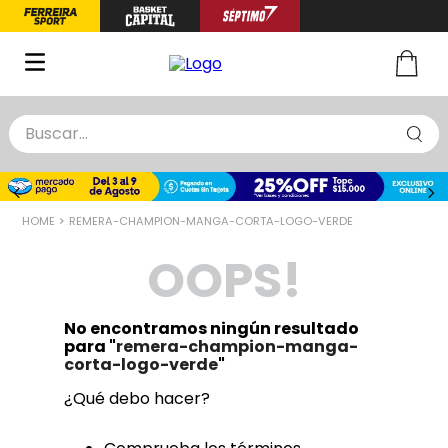
Buscar...
TÉRMINOS MÁS BUSCADOS
1
.
zapatillas basquet
REMERA-CHAMPION-MANGA-CORTA-LOGO-VERDE
2
.
niño
OOPS!
3
.
zapatillas
4
.
medias
No encontramos ningún resultado
5
.
chinelas
para "
remera-champion-manga-
corta-logo-verde
"
¿Qué debo hacer?