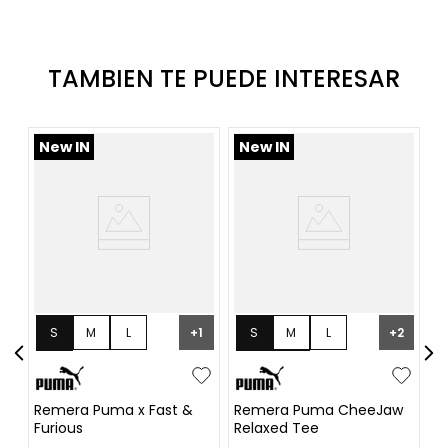
TAMBIEN TE PUEDE INTERESAR
New IN
New IN
N
S
M
L
S
M
L
+
1
+
2
XL
XL
XXL
Remera Puma x Fast &
Remera Puma CheeJaw
R
Furious
Relaxed Tee
Up