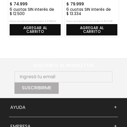
$
74
.
999
$
79
.
999
$
6
cuotas SIN interés de
6
cuotas SIN interés de
6
$
12
.
500
$
13
.
334
$
Precio sin impuestos nacionales:
$
61
.
982
,
64
Precio sin impuestos nacionales:
$
66
.
114
,
88
Pre
AGREGAR AL
AGREGAR AL
CARRITO
CARRITO
SUSCRIBITE AL NEWSLETTER
SUSCRIBIRME
AYUDA
+
EMPRESA
+