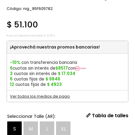
:
nig_95F605782
$
51
.
100
Precio sin impuestos nacionales:
$
42
.
231
,
4
¡Aprovechá nuestras promos bancarias!
-10%
con transferencia bancaria
6
cuotas sin interés de
$
8517
con
3
cuotas sin interés de
$
17
.
034
6
cuotas fijas de
$
9846
12
cuotas fijas de
$
4923
Ver todos los medios de pago
📏 Tabla de talles
S
M
L
XL