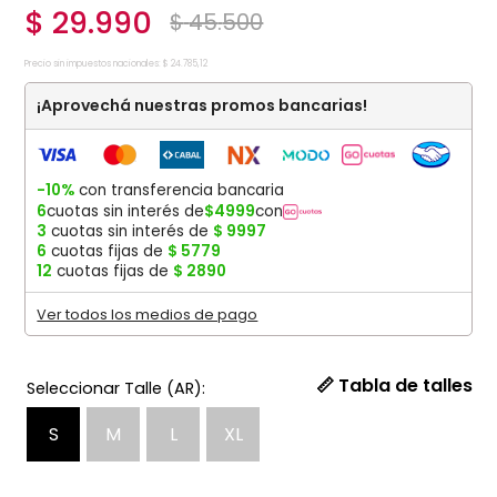
$
29
.
990
$
45
.
500
Precio sin impuestos nacionales:
$
24
.
785
,
12
¡Aprovechá nuestras promos bancarias!
-10%
con transferencia bancaria
6
cuotas sin interés de
$
4999
con
3
cuotas sin interés de
$
9997
6
cuotas fijas de
$
5779
12
cuotas fijas de
$
2890
Ver todos los medios de pago
📏 Tabla de talles
S
M
L
XL