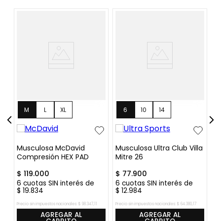
1
M
L
XL
6
10
14
Musculosa McDavid
Musculosa Ultra Club Villa
M
Compresión HEX PAD
Mitre 26
Or
$
119
.
000
$
77
.
900
$
6
cuotas SIN interés de
6
cuotas SIN interés de
6
$
19
.
834
$
12
.
984
$
Precio sin impuestos nacionales:
$
98
.
347
,
11
Precio sin impuestos nacionales:
$
64
.
380
,
17
Pre
AGREGAR AL
AGREGAR AL