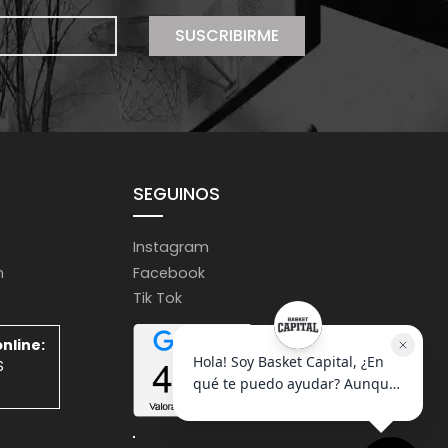
SUSCRIBIRME
SEGUINOS
Instagram
m
Facebook
Tik Tok
nline:
S
S