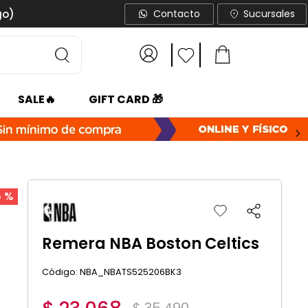
go)
Contacto
Sucursales
SALE🔥
GIFT CARD 🎁
5 %
Remera NBA Boston Celtics
:
NBA_NBATS525206BK3