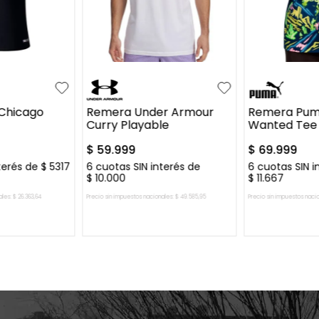
XL
S
M
L
XL
XXL
S
M
L
Chicago
Remera Under Armour
Remera Pum
Curry Playable
Wanted Tee I
$
59
.
999
$
69
.
999
terés de
$
5317
6
cuotas SIN interés de
6
cuotas SIN i
$
10
.
000
$
11
.
667
ales:
$
26
.
363
,
64
Precio sin impuestos nacionales:
$
49
.
585
,
95
Precio sin impuestos naci
L CARRITO
AGREGAR AL CARRITO
AGREGAR 