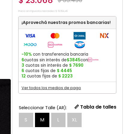
$
23
.
068
$
35
.
490
Precio sin impuestos nacionales:
$
19
.
064
,
46
¡Aprovechá nuestras promos bancarias!
-10%
con transferencia bancaria
6
cuotas sin interés de
$
3845
con
3
cuotas sin interés de
$
7690
6
cuotas fijas de
$
4445
12
cuotas fijas de
$
2223
Ver todos los medios de pago
📏 Tabla de talles
S
M
L
XL