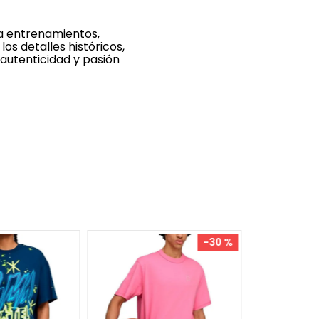
ra entrenamientos,
os detalles históricos,
 autenticidad y pasión
S
M
-
30 %
¡Últimos Ta
Remera Adi
Basketball