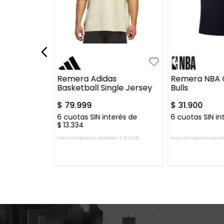
XL
XXL
S
M
L
XL
XXL
S
M
L
 Termica
Remera Adidas
Remera NBA 
Basketball Single Jersey
Bulls
$
79
.
999
$
31
.
900
erés de
6
cuotas SIN interés de
6
cuotas SIN in
$
13
.
334
es:
$
30
.
577
,
69
Precio sin impuestos nacionales:
$
66
.
114
,
88
Precio sin impuestos nacion
 CARRITO
AGREGAR AL CARRITO
AGREGAR A