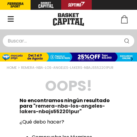
Buscar...
TÉRMINOS MÁS BUSCADOS
1
.
zapatillas basquet
REMERA-NBA-LOS-ANGELES-LAKERS-NBAJS552201PUR
2
.
niño
OOPS!
3
.
zapatillas
4
.
medias
No encontramos ningún resultado
5
.
chinelas
para "
remera-nba-los-angeles-
lakers-nbajs552201pur
"
¿Qué debo hacer?