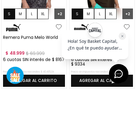
S
M
L
XL
S
M
L
XL
+
2
+
2
XXL
XXL
Remera Puma Melo World
Remera Puma Melo World I
"Crystal Black"
$
48
.
999
$
69
.
999
$
55
.
999
$
79
.
999
6
cuotas SIN interés de
$
8167
6
cuotas SIN interés de
$
9334
Precio sin impuestos nacionales:
$
40
.
495
,
04
Precio sin impuestos nacionales:
$
46
.
280
,
17
AGREGAR AL CARRITO
AGREGAR AL CARRITO
VER MÁS OFERTAS