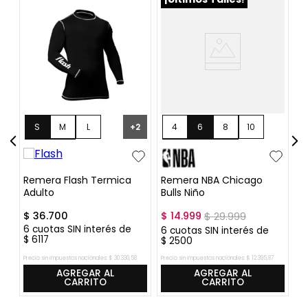
S
M
L
4
6
8
10
+
2
XL
XXL
12
14
16
Remera Flash Termica
Remera NBA Chicago
R
Adulto
Bulls Niño
C
$
36
.
700
$
14
.
999
$
29
.
999
$
6
cuotas SIN interés de
6
6
cuotas SIN interés de
$
6117
$
$
2500
Precio sin impuestos nacionales:
$
30
.
330
,
58
Precio sin impuestos nacionales:
$
12
.
395
,
87
Pre
AGREGAR AL
AGREGAR AL
CARRITO
CARRITO