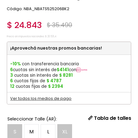
:
NBA_NBATS525206BK2
$
24
.
843
$
35
.
490
Precio sin impuestos nacionales:
$
20
.
531
,
4
¡Aprovechá nuestras promos bancarias!
-10%
con transferencia bancaria
6
cuotas sin interés de
$
4141
con
3
cuotas sin interés de
$
8281
6
cuotas fijas de
$
4787
12
cuotas fijas de
$
2394
Ver todos los medios de pago
📏 Tabla de talles
S
M
L
XL