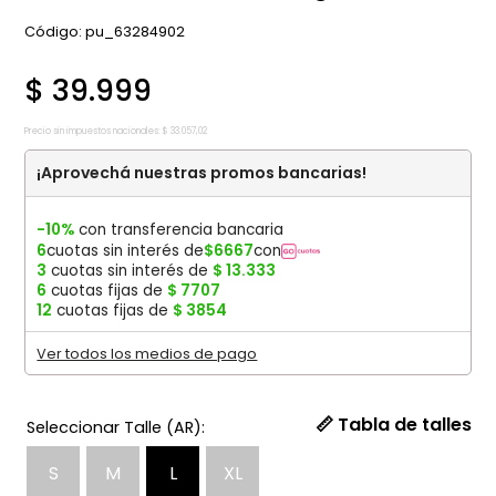
:
pu_63284902
$
39
.
999
Precio sin impuestos nacionales:
$
33
.
057
,
02
¡Aprovechá nuestras promos bancarias!
-10%
con transferencia bancaria
6
cuotas sin interés de
$
6667
con
3
cuotas sin interés de
$
13
.
333
6
cuotas fijas de
$
7707
12
cuotas fijas de
$
3854
Ver todos los medios de pago
📏 Tabla de talles
S
M
L
XL