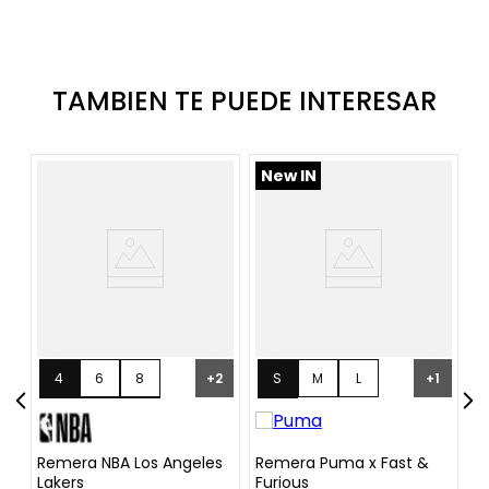
TAMBIEN TE PUEDE INTERESAR
New IN
N
4
6
8
S
M
L
+
2
+
1
10
12
14
XL
16
Remera NBA Los Angeles
Remera Puma x Fast &
R
Lakers
Furious
"