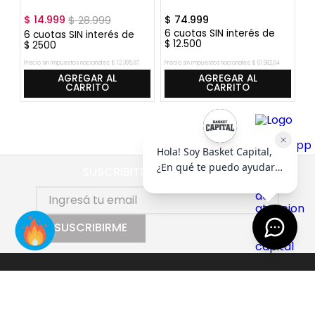
$
14
.
999
$
28
.
999
$
74
.
999
$
6
cuotas SIN interés de
6
6
cuotas SIN interés de
$
12
.
500
$
$
2500
Precio sin impuestos nacionales:
$
12
.
395
,
87
Precio sin impuestos nacionales:
$
61
.
982
,
64
Pre
AGREGAR AL
AGREGAR AL
CARRITO
CARRITO
SUSCRIBITE AL NEWSLETTER
SUSCRIBIRME
AYUDA
+