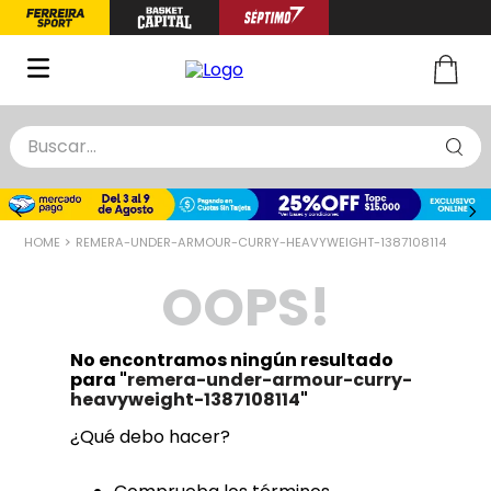
Buscar...
TÉRMINOS MÁS BUSCADOS
1
.
zapatillas basquet
REMERA-UNDER-ARMOUR-CURRY-HEAVYWEIGHT-1387108114
2
.
niño
OOPS!
3
.
zapatillas
4
.
medias
No encontramos ningún resultado
5
.
chinelas
para "
remera-under-armour-curry-
heavyweight-1387108114
"
¿Qué debo hacer?