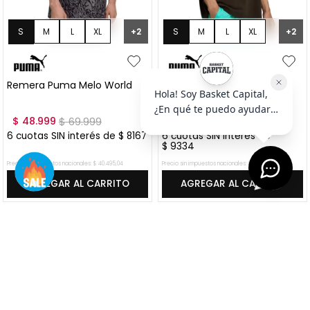
S
M
L
XL
S
M
L
XL
+
2
+
2
XXL
XXL
Remera Puma Melo World
Remera Puma Melo World I
"Crystal Black"
$
48
.
999
$
69
.
999
$
55
.
999
$
79
.
999
6
cuotas SIN interés de
$
8167
6
cuotas SIN interés de
$
9334
Precio sin impuestos nacionales:
$
40
.
495
,
04
Precio sin impuestos nacionales:
$
46
.
280
,
17
AGREGAR AL CARRITO
AGREGAR AL CARRITO
VER MÁS OFERTAS