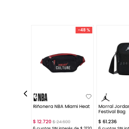
-
48 %
UN
UN
Miami Heat
Riñonera NBA Miami Heat
Morral Jorda
Festival Bag
$
12
.
720
$
61
.
236
$
24
.
600
erés de
6
cuotas SIN interés de
$
2120
6
cuotas SIN in