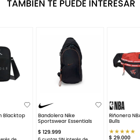
TAMBIEN TE PUEDE INTERESAR
UN
UN
n Blacktop
Bandolera Nike
Riñonera NB
Sportswear Essentials
Bulls
★
★
★
★
★
$
129
.
999
$
29
.
000
terés de
6
cuotas SIN interés de