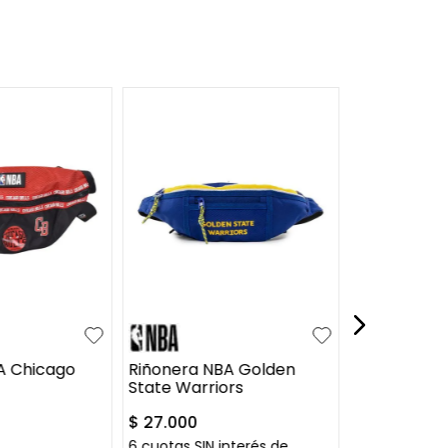
UN
Riñonera N
Celtics
$
21
.
200
6
cuotas SIN 
$
3534
UN
A Chicago
Riñonera NBA Golden
State Warriors
$
27
.
000
6
cuotas SIN interés de