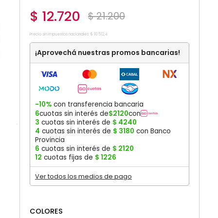
$
12
.
720
$
21
.
200
Precio sin impuestos nacionales:
$
10
.
512
,
4
¡Aprovechá nuestras promos bancarias!
-10%
con transferencia bancaria
6
cuotas sin interés de
$
2120
con
3
cuotas sin interés de
$
4240
4
cuotas sin interés de
$
3180
con Banco
Provincia
6
cuotas sin interés de
$
2120
12
cuotas fijas de
$
1226
Ver todos los medios de pago
COLORES