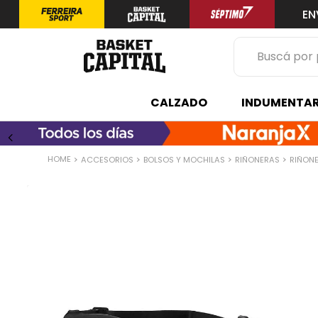
EN
Buscá por prod
TÉRMINOS 
CALZADO
INDUMENTAR
1
.
zapatilla
2
.
niño
ACCESORIOS
BOLSOS Y MOCHILAS
RIÑONERAS
RIÑONE
3
.
zapatillas
4
.
medias
5
.
chinelas