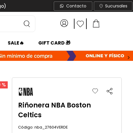
go)
Contacto
Sucursales
SALE🔥
GIFT CARD 🎁
0 %
Riñonera NBA Boston
Celtics
:
nba_27604VERDE