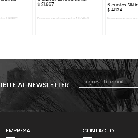
$
21
.
667
6
cuotas SIN i
$
4834
ales:
$
50
.
608
,
26
Precio sin impuestos nacionales:
$
107
.
437
,
19
Precio sin impuestos naci
L CARRITO
AGREGAR AL CARRITO
AGREGAR 
IBITE AL NEWSLETTER
EMPRESA
CONTACTO