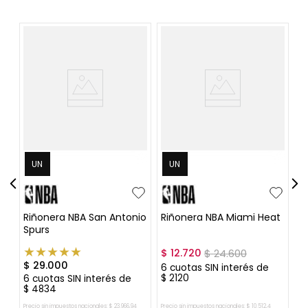
UN
UN
es
Riñonera NBA San Antonio
Riñonera NBA Miami Heat
M
Spurs
L
★
★
★
★
★
$
12
.
720
$
24
.
600
$
$
29
.
000
6
6
cuotas SIN interés de
$
$
2120
6
cuotas SIN interés de
$
4834
Precio sin impuestos nacionales:
$
23
.
966
,
94
Precio sin impuestos nacionales:
$
10
.
512
,
4
Pre