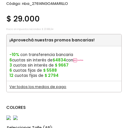
:
nba_27614NGOAMARILLO
$
29
.
000
Precio sin impuestos nacionales:
$
23
.
966
,
94
¡Aprovechá nuestras promos bancarias!
-10%
con transferencia bancaria
6
cuotas sin interés de
$
4834
con
3
cuotas sin interés de
$
9667
6
cuotas fijas de
$
5588
12
cuotas fijas de
$
2794
Ver todos los medios de pago
COLORES