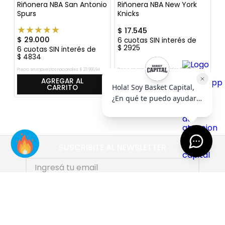
Riñonera NBA San Antonio
Riñonera NBA New York
B
Spurs
Knicks
Sp
★
★
★
★
★
$
17
.
545
$
$
29
.
000
6
cuotas SIN interés de
6
$
2925
$
6
cuotas SIN interés de
$
4834
Precio sin impuestos nacionales:
$
23
.
966
,
94
Precio sin impuestos nacionales:
$
14
.
500
Pre
AGREGAR AL
AGREGAR AL
CARRITO
CARRITO
SUSCRIBITE AL NEWSLETTER
SUSCRIBIRME
AYUDA
+