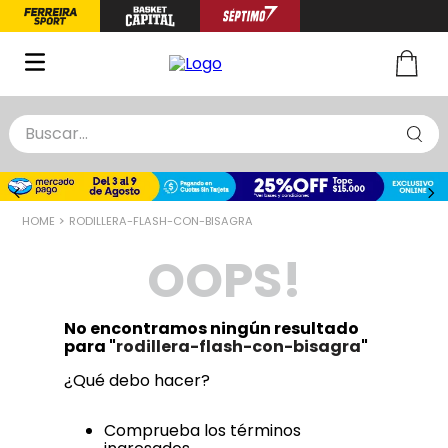
Buscar...
TÉRMINOS MÁS BUSCADOS
1
.
zapatillas basquet
RODILLERA-FLASH-CON-BISAGRA
2
.
niño
OOPS!
3
.
zapatillas
4
.
medias
No encontramos ningún resultado
5
.
chinelas
para "
rodillera-flash-con-bisagra
"
¿Qué debo hacer?
Comprueba los términos