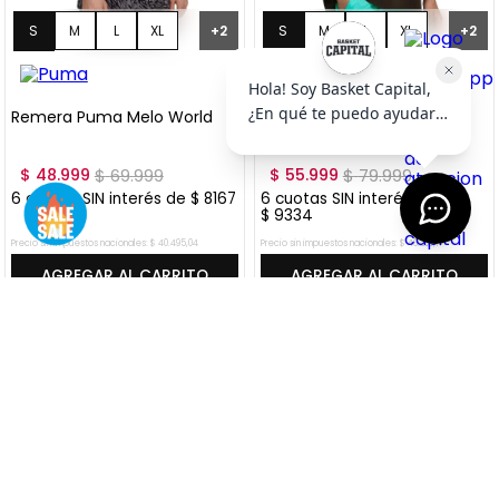
S
M
L
XL
S
M
L
XL
+
2
+
2
XXL
XXL
Remera Puma Melo World
Remera Puma Melo World I
"Crystal Black"
$
48
.
999
$
69
.
999
$
55
.
999
$
79
.
999
6
cuotas SIN interés de
$
8167
6
cuotas SIN interés de
$
9334
Precio sin impuestos nacionales:
$
40
.
495
,
04
Precio sin impuestos nacionales:
$
46
.
280
,
17
AGREGAR AL CARRITO
AGREGAR AL CARRITO
VER MÁS OFERTAS