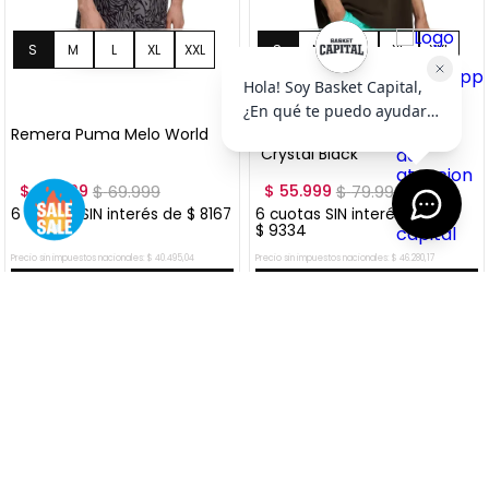
S
M
L
XL
S
M
L
XL
+
2
+
2
XXL
XXL
Remera Puma Melo World
Remera Puma Melo World I
"Crystal Black"
$
48
.
999
$
69
.
999
$
55
.
999
$
79
.
999
6
cuotas SIN interés de
$
8167
6
cuotas SIN interés de
$
9334
Precio sin impuestos nacionales:
$
40
.
495
,
04
Precio sin impuestos nacionales:
$
46
.
280
,
17
AGREGAR AL CARRITO
AGREGAR AL CARRITO
VER MÁS OFERTAS