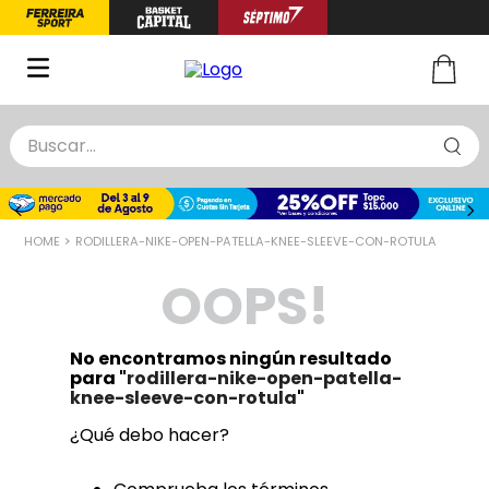
Buscar...
TÉRMINOS MÁS BUSCADOS
1
.
zapatillas basquet
RODILLERA-NIKE-OPEN-PATELLA-KNEE-SLEEVE-CON-ROTULA
2
.
niño
OOPS!
3
.
zapatillas
4
.
medias
No encontramos ningún resultado
5
.
chinelas
para "
rodillera-nike-open-patella-
knee-sleeve-con-rotula
"
¿Qué debo hacer?