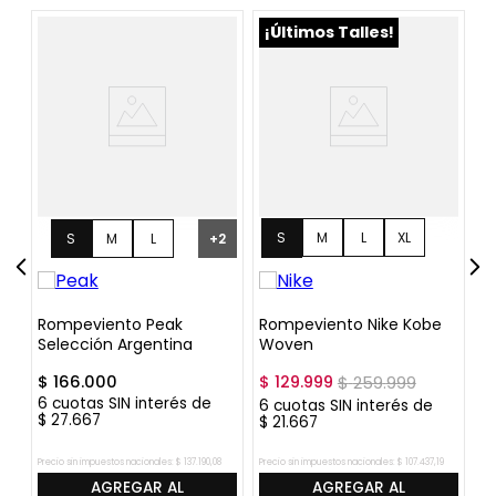
¡Últimos Talles!
S
M
L
XL
S
M
L
+
2
XXL
Rompeviento Peak
Rompeviento Nike Kobe
R
Selección Argentina
Woven
W
$
166
.
000
$
129
.
999
$
259
.
999
$
6
cuotas SIN interés de
6
cuotas SIN interés de
6
$
27
.
667
$
21
.
667
$
Precio sin impuestos nacionales:
$
137
.
190
,
08
Precio sin impuestos nacionales:
$
107
.
437
,
19
Pre
AGREGAR AL
AGREGAR AL