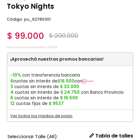
Tokyo Nights
:
pu_62780301
$
99
.
000
$
200
.
000
Precio sin impuestos nacionales:
$
81
.
818
,
18
¡Aprovechá nuestras promos bancarias!
-10%
con transferencia bancaria
6
cuotas sin interés de
$
16
.
500
con
3
cuotas sin interés de
$
33
.
000
4
cuotas sin interés de
$
24
.
750
con Banco Provincia
6
cuotas sin interés de
$
16
.
500
12
cuotas fijas de
$
9537
Ver todos los medios de pago
📏 Tabla de talles