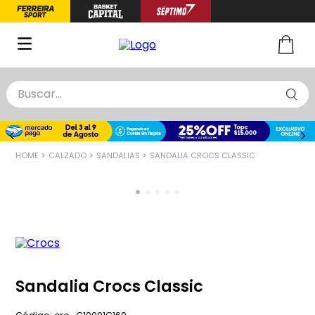
Buscar...
TÉRMINOS MÁS BUSCADOS
1
.
zapatillas basquet
CALZADO
SANDALIAS
SANDALIA CROCS CLASSIC
2
.
niño
3
.
zapatillas
4
.
medias
5
.
chinelas
Sandalia Crocs Classic