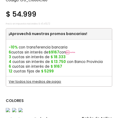
:
cro_C10001C160
$
54
.
999
Precio sin impuestos nacionales:
$
45
.
453
,
72
¡Aprovechá nuestras promos bancarias!
-10%
con transferencia bancaria
6
cuotas sin interés de
$
9167
con
3
cuotas sin interés de
$
18
.
333
4
cuotas sin interés de
$
13
.
750
con Banco Provincia
6
cuotas sin interés de
$
9167
12
cuotas fijas de
$
5299
Ver todos los medios de pago
COLORES