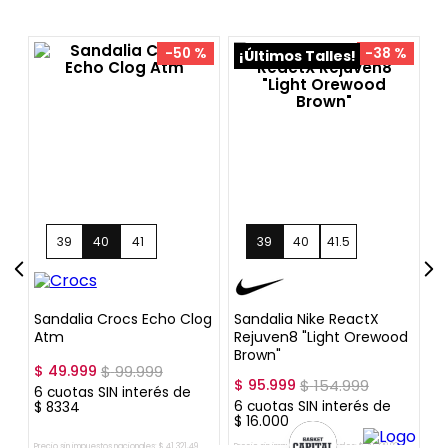
¡Últimos Talles!
¡
7
39
40
41
+
3
39
40
41.5
Sandalia Crocs Echo Clog
Sandalia Nike ReactX
S
Atm
Rejuven8 "Light Orewood
Brown"
$
49
.
999
$
99
.
999
$
$
95
.
999
$
154
.
999
6
cuotas SIN interés de
6
6
cuotas SIN interés de
$
8334
$
$
16
.
000