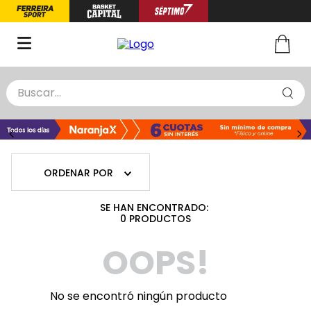
Buscar...
TÉRMINOS MÁS BUSCADOS
1
.
zapatillas basquet
2
.
niño
ORDENAR POR
3
.
zapatillas
4
.
medias
0
PRODUCTOS
5
.
chinelas
OOPS!
No se encontró ningún producto