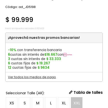
:
ad_JD5198
$
99
.
999
Precio sin impuestos nacionales:
$
82
.
643
,
8
¡Aprovechá nuestras promos bancarias!
-10%
con transferencia bancaria
6
cuotas sin interés de
$
16
.
667
con
3
cuotas sin interés de
$
33
.
333
6
cuotas fijas de
$
19
.
267
12
cuotas fijas de
$
9634
Ver todos los medios de pago
📏 Tabla de talles
XS
S
M
L
XL
XXL