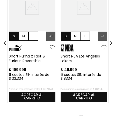
S
M
L
S
M
L
2
+
1
+
1
XL
XL
Short Puma x Fast &
Short NBA Los Angeles
S
Furious Reversible
Lakers
$
199
.
999
$
49
.
999
$
6
cuotas SIN interés de
6
cuotas SIN interés de
6
$
33
.
334
$
8334
$
Precio sin impuestos nacionales:
$
165
.
288
,
43
Precio sin impuestos nacionales:
$
41
.
321
,
49
Pre
AGREGAR AL
AGREGAR AL
CARRITO
CARRITO