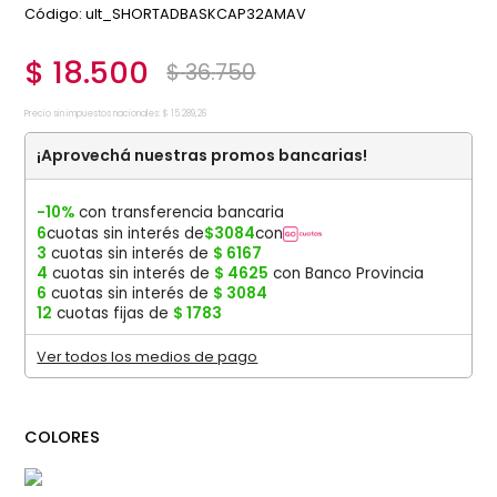
:
ult_SHORTADBASKCAP32AMAV
$
18
.
500
$
36
.
750
Precio sin impuestos nacionales:
$
15
.
289
,
26
¡Aprovechá nuestras promos bancarias!
-10%
con transferencia bancaria
6
cuotas sin interés de
$
3084
con
3
cuotas sin interés de
$
6167
4
cuotas sin interés de
$
4625
con Banco Provincia
6
cuotas sin interés de
$
3084
12
cuotas fijas de
$
1783
Ver todos los medios de pago
COLORES