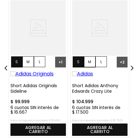
¡
S
M
L
S
M
L
+
1
+
2
XL
XL
XXL
Short Adidas Originals
Short Adidas Anthony
Sh
Sideline
Edwards Crazy Lite
"F
$
99
.
999
$
104
.
999
$
6
cuotas SIN interés de
6
cuotas SIN interés de
6
$
16
.
667
$
17
.
500
$
Precio sin impuestos nacionales:
$
82
.
643
,
8
Precio sin impuestos nacionales:
$
86
.
776
,
03
Pre
AGREGAR AL
AGREGAR AL
CARRITO
CARRITO