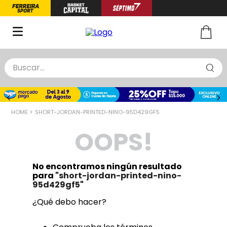
Buscar...
TÉRMINOS MÁS BUSCADOS
1
.
zapatillas basquet
SHORT-JORDAN-PRINTED-NINO-95D429GF5
2
.
niño
OOPS!
3
.
zapatillas
4
.
medias
No encontramos ningún resultado
5
.
chinelas
para "
short-jordan-printed-nino-
95d429gf5
"
¿Qué debo hacer?