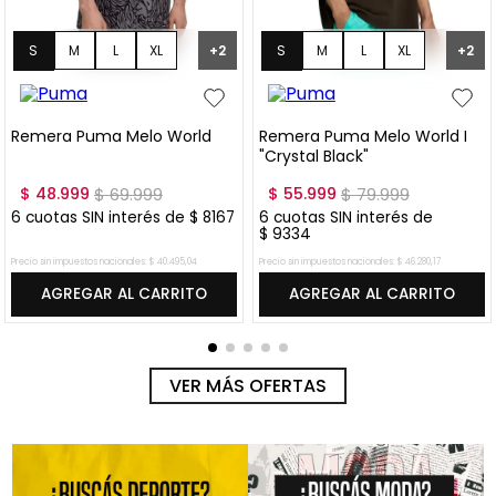
S
M
L
XL
S
M
L
XL
+
2
+
2
XXL
XXL
Remera Puma Melo World
Remera Puma Melo World I
"Crystal Black"
$
48
.
999
$
69
.
999
$
55
.
999
$
79
.
999
6
cuotas SIN interés de
$
8167
6
cuotas SIN interés de
$
9334
Precio sin impuestos nacionales:
$
40
.
495
,
04
Precio sin impuestos nacionales:
$
46
.
280
,
17
AGREGAR AL CARRITO
AGREGAR AL CARRITO
VER MÁS OFERTAS