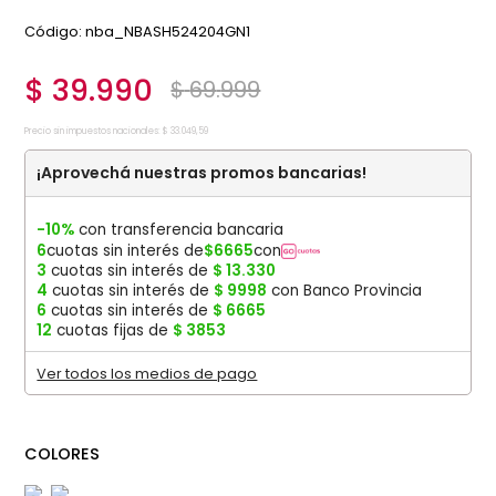
:
nba_NBASH524204GN1
$
39
.
990
$
69
.
999
Precio sin impuestos nacionales:
$
33
.
049
,
59
¡Aprovechá nuestras promos bancarias!
-10%
con transferencia bancaria
6
cuotas sin interés de
$
6665
con
3
cuotas sin interés de
$
13
.
330
4
cuotas sin interés de
$
9998
con Banco Provincia
6
cuotas sin interés de
$
6665
12
cuotas fijas de
$
3853
Ver todos los medios de pago
COLORES