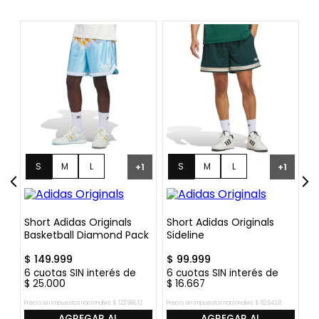
S
M
L
S
M
L
+
1
+
1
XL
XL
Short Adidas Originals
Short Adidas Originals
S
Basketball Diamond Pack
Sideline
L
$
149
.
999
$
99
.
999
$
6
cuotas SIN interés de
6
cuotas SIN interés de
6
$
25
.
000
$
16
.
667
$
Precio sin impuestos nacionales:
$
123
.
966
,
12
Precio sin impuestos nacionales:
$
82
.
643
,
8
Pre
AGREGAR AL
AGREGAR AL