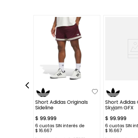
-
20 %
L
+
1
S
M
L
XL
S
M
L
Boca Juniors
Short Adidas Originals
Short Adidas 
Sideline
Skyjam GFX
$
99
.
999
$
99
.
999
999
erés de
6
cuotas SIN interés de
6
cuotas SIN in
$
16
.
667
$
16
.
667