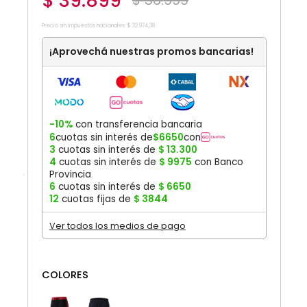
$
39
.
899
$
56
.
999
Precio sin impuestos nacionales:
$
32
.
974
,
38
¡Aprovechá nuestras promos bancarias!
-10%
con transferencia bancaria
6
cuotas sin interés de
$
6650
con
3
cuotas sin interés de
$
13
.
300
4
cuotas sin interés de
$
9975
con Banco
Provincia
6
cuotas sin interés de
$
6650
12
cuotas fijas de
$
3844
Ver todos los medios de pago
COLORES