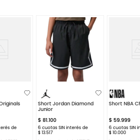
XL
S
M
L
XL
S
M
L
Originals
Short Jordan Diamond
Short NBA Ch
Junior
$
81
.
100
$
59
.
999
terés de
6
cuotas SIN interés de
6
cuotas SIN i
$
13
.
517
$
10
.
000