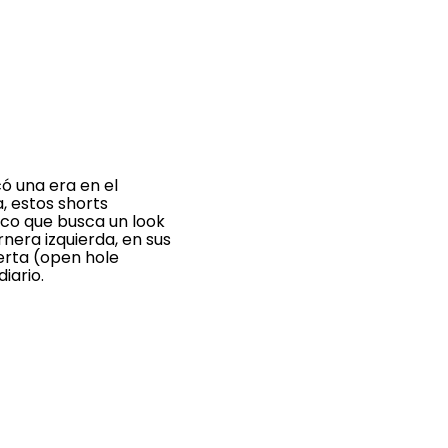
có una era en el
 estos shorts
ico que busca un look
rnera izquierda, en sus
erta (open hole
iario.