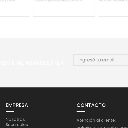
ales:
$
82
.
643
,
8
Precio sin impuestos nacionales:
$
67
.
024
,
79
Precio sin impuestos naci
L CARRITO
AGREGAR AL CARRITO
AGREGAR 
IBITE AL NEWSLETTER
EMPRESA
CONTACTO
Nosotros
Atención al cliente:
Sucursales
hola@basketcapital.co