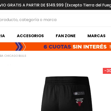
VIO GRATIS A PARTIR DE $149.999 (Excepto Tierra del Fue
ucto, categoría o marca
MÁS BUSCADOS
IA
ACCESORIOS
FAN ZONE
MARCAS
s basquet
BA CHICAGO BULLS
-
3