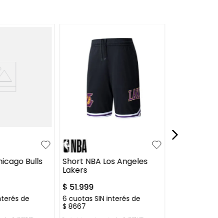
¡Últimos Ta
4
6
8
10
XL
+
2
S
M
12
14
16
icago Bulls
Short NBA Los Angeles
Short NBA L
Lakers
Lakers
$
51
.
999
$
39
.
990
$
nterés de
6
cuotas SIN interés de
6
cuotas SIN 
$
8667
$
6665