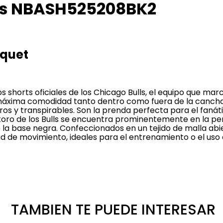
lls NBASH525208BK2
squet
s shorts oficiales de los Chicago Bulls, el equipo que mar
máxima comodidad tanto dentro como fuera de la cancha,
ros y transpirables. Son la prenda perfecta para el fanát
el toro de los Bulls se encuentra prominentemente en la pe
 la base negra. Confeccionados en un tejido de malla abi
d de movimiento, ideales para el entrenamiento o el uso d
TAMBIEN TE PUEDE INTERESAR