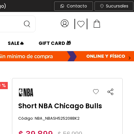
go)
Contacto
Sucursales
SALE🔥
GIFT CARD 🎁
0 %
Short NBA Chicago Bulls
:
NBA_NBASH525208BK2