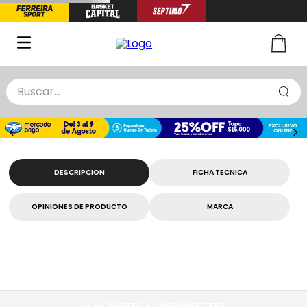
Buscar...
TÉRMINOS MÁS BUSCADOS
1
.
zapatillas basquet
2
.
niño
DESCRIPCION
FICHA TECNICA
3
.
zapatillas
OPINIONES DE PRODUCTO
MARCA
4
.
medias
5
.
chinelas
SUSCRIBITE AL NEWSLETTER