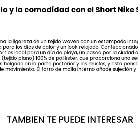
stilo y la comodidad con el Short Nik
a la ligereza de un tejido Woven con un estampado integ
a para los días de calor y un look relajado. Confeccionad
hort es ideal para un día de playa, un paseo por la ciuda
 (tejido plano) 100% de poliéster, que proporciona una sen
 holgado en la parte posterior y los muslos, y está pens
de movimiento. El forro de malla interno añade sujeción y 
TAMBIEN TE PUEDE INTERESAR