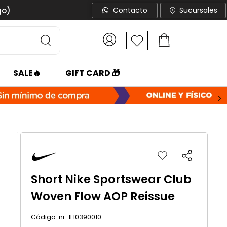
go)
Contacto
Sucursales
SALE🔥
GIFT CARD 🎁
Short Nike Sportswear Club
Woven Flow AOP Reissue
:
ni_IH0390010