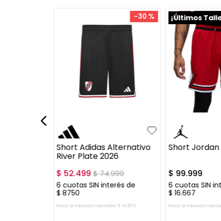
-
50 %
-
30 %
¡Últimos Tall
XL
XXL
XS
S
M
L
S
M
L
+
1
XL
XXL
XXXL
apital
Short Adidas Alternativo
Short Jorda
River Plate 2026
$
52
.
499
$
99
.
999
50
$
74
.
999
erés de
6
cuotas SIN interés de
6
cuotas SIN in
$
8750
$
16
.
667
es:
$
15
.
289
,
26
Precio sin impuestos nacionales:
$
43
.
387
,
6
Precio sin impuestos nacion
 CARRITO
AGREGAR AL CARRITO
AGREGAR A