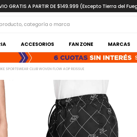
VIO GRATIS A PARTIR DE $149.999 (Excepto Tierra del Fue
ucto, categoría o marca
MÁS BUSCADOS
IA
ACCESORIOS
FAN ZONE
MARCAS
s basquet
IKE SPORTSWEAR CLUB WOVEN FLOW AOP REISSUE