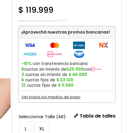
$
119
.
999
Precio sin impuestos nacionales:
$
99
.
172
,
73
¡Aprovechá nuestras promos bancarias!
-10%
con transferencia bancaria
6
cuotas sin interés de
$
20
.
000
con
3
cuotas sin interés de
$
40
.
000
6
cuotas fijas de
$
23
.
120
12
cuotas fijas de
$
11
.
560
Ver todos los medios de pago
📏 Tabla de talles
L
XL