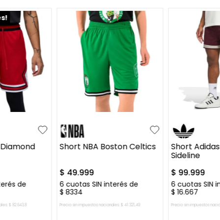
es!
XL
XXL
S
M
L
XL
S
M
L
n Diamond
Short NBA Boston Celtics
Short Adidas
Sideline
$
49
.
999
$
99
.
999
terés de
6
cuotas SIN interés de
6
cuotas SIN i
$
8334
$
16
.
667
ales:
$
82
.
643
,
8
Precio sin impuestos nacionales:
$
41
.
321
,
49
Precio sin impuestos naci
L CARRITO
AGREGAR AL CARRITO
AGREGAR 