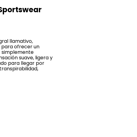
e Sportswear
ral llamativo,
o para ofrecer un
d o simplemente
sación suave, ligera y
ado para llegar por
transpirabilidad,