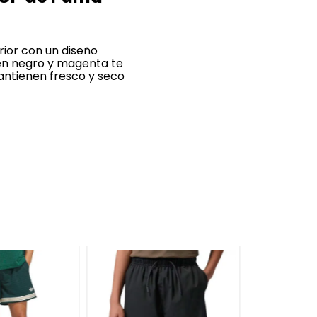
ior con un diseño
 en negro y magenta te
antienen fresco y seco
S
M
¡Últimos Ta
Short NBA B