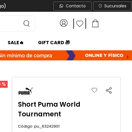
go)
Contacto
Sucursales
SALE🔥
GIFT CARD 🎁
0 %
Short Puma World
Tournament
:
pu_63242901