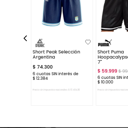
S
M
L
XL
XL
+
1
S
M
L
XXL
XXXL
 Diamond
Short Peak Selección
Short Puma
Argentina
Hoopacalypse
7"
$
74
.
300
$
59
.
999
$
99
erés de
6
cuotas SIN interés de
6
cuotas SIN in
$
12
.
384
$
10
.
000
es:
$
60
.
909
,
09
Precio sin impuestos nacionales:
$
61
.
404
,
96
Precio sin impuestos nacion
 CARRITO
AGREGAR AL CARRITO
AGREGAR A