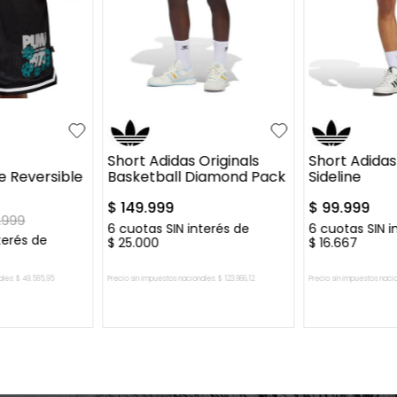
XL
XXL
S
M
L
XL
S
M
L
Short Adidas Originals
Short Adidas
 Reversible
Basketball Diamond Pack
Sideline
$
149
.
999
$
99
.
999
.
999
6
cuotas SIN interés de
6
cuotas SIN i
terés de
$
25
.
000
$
16
.
667
ales:
$
49
.
585
,
95
Precio sin impuestos nacionales:
$
123
.
966
,
12
Precio sin impuestos naci
L CARRITO
AGREGAR AL CARRITO
AGREGAR 