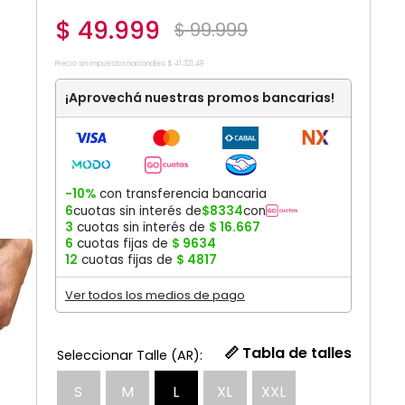
$
49
.
999
$
99
.
999
Precio sin impuestos nacionales:
$
41
.
321
,
49
¡Aprovechá nuestras promos bancarias!
-10%
con transferencia bancaria
6
cuotas sin interés de
$
8334
con
3
cuotas sin interés de
$
16
.
667
6
cuotas fijas de
$
9634
12
cuotas fijas de
$
4817
Ver todos los medios de pago
📏 Tabla de talles
S
M
L
XL
XXL