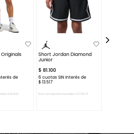
$
56
.
999
6
cuotas SIN 
$
9500
XL
S
M
L
XL
 Originals
Short Jordan Diamond
Junior
$
81
.
100
nterés de
6
cuotas SIN interés de
$
13
.
517
onales:
$
82
.
643
,
8
Precio sin impuestos nacionales:
$
67
.
024
,
79
Precio sin impuestos nac
AL CARRITO
AGREGAR AL CARRITO
AGREGAR