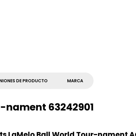
NIONES DE PRODUCTO
MARCA
r-nament 63242901
rts LaMelo Ball World Tour-nament 