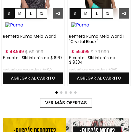
S
M
L
XL
S
M
L
XL
+
2
+
2
XXL
XXL
Remera Puma Melo World
Remera Puma Melo World I
"Crystal Black"
$
48
.
999
$
69
.
999
$
55
.
999
$
79
.
999
6
cuotas SIN interés de
$
8167
6
cuotas SIN interés de
$
9334
Precio sin impuestos nacionales:
$
40
.
495
,
04
Precio sin impuestos nacionales:
$
46
.
280
,
17
AGREGAR AL CARRITO
AGREGAR AL CARRITO
VER MÁS OFERTAS