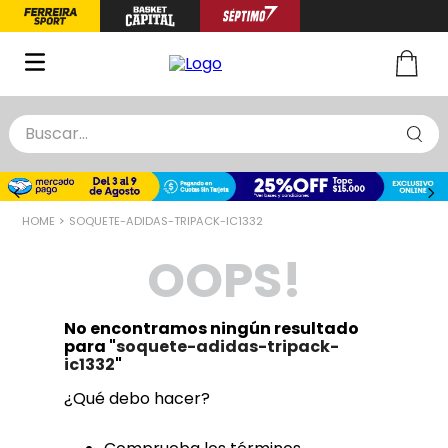
Buscar...
TÉRMINOS MÁS BUSCADOS
1
.
zapatillas basquet
SOQUETE-ADIDAS-TRIPACK-IC1332
2
.
niño
OOPS!
3
.
zapatillas
4
.
medias
No encontramos ningún resultado
5
.
chinelas
para "
soquete-adidas-tripack-
ic1332
"
¿Qué debo hacer?