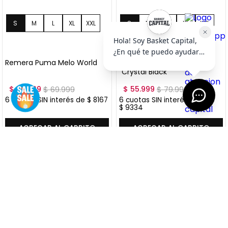
S
M
L
XL
S
M
L
XL
+
2
+
2
XXL
XXL
Remera Puma Melo World
Remera Puma Melo World I
"Crystal Black"
$
48
.
999
$
69
.
999
$
55
.
999
$
79
.
999
6
cuotas SIN interés de
$
8167
6
cuotas SIN interés de
$
9334
Precio sin impuestos nacionales:
$
40
.
495
,
04
Precio sin impuestos nacionales:
$
46
.
280
,
17
AGREGAR AL CARRITO
AGREGAR AL CARRITO
VER MÁS OFERTAS