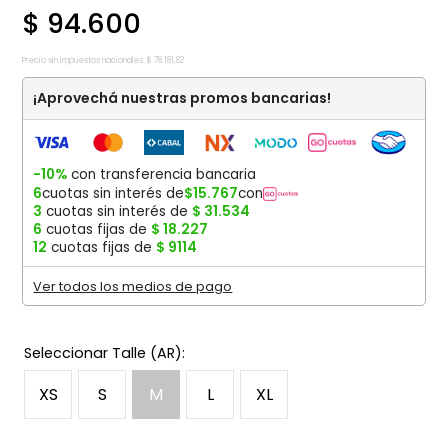
$
94
.
600
Precio sin impuestos nacionales:
$
78
.
181
,
82
¡Aprovechá nuestras promos bancarias!
-10%
con transferencia bancaria
6
cuotas sin interés de
$
15
.
767
con
3
cuotas sin interés de
$
31
.
534
6
cuotas fijas de
$
18
.
227
12
cuotas fijas de
$
9114
Ver todos los medios de pago
XS
S
M
L
XL