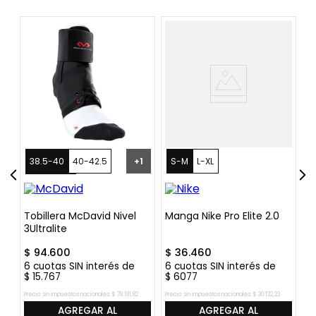
¡
38.5-40
40-42.5
+
1
S-M
L-XL
42.5-44.5
44.5-47.5
48+
Tobillera McDavid Nivel
Manga Nike Pro Elite 2.0
R
3Ultralite
A
$
94
.
600
$
36
.
460
$
6
cuotas SIN interés de
6
cuotas SIN interés de
6
$
15
.
767
$
6077
$
Precio sin impuestos nacionales:
$
78
.
181
,
82
Precio sin impuestos nacionales:
$
30
.
132
,
23
Pre
AGREGAR AL
AGREGAR AL