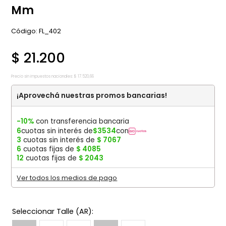
Mm
:
FL_402
$
21
.
200
Precio sin impuestos nacionales:
$
17
.
520
,
66
¡Aprovechá nuestras promos bancarias!
-10%
con transferencia bancaria
6
cuotas sin interés de
$
3534
con
3
cuotas sin interés de
$
7067
6
cuotas fijas de
$
4085
12
cuotas fijas de
$
2043
Ver todos los medios de pago