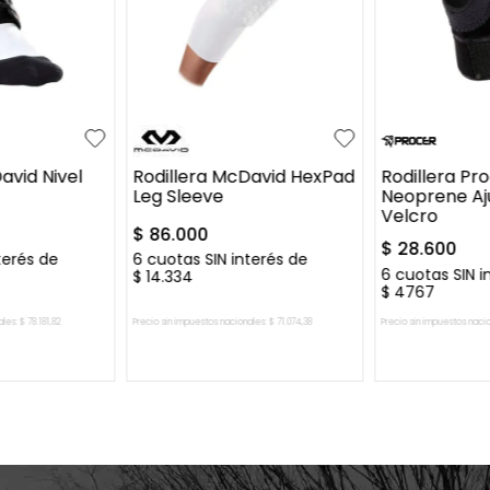
.5
42.5-44.5
S
M
L
XL
UN
1
2
avid Nivel
Rodillera McDavid HexPad
Rodillera Pr
Leg Sleeve
Neoprene Aj
Velcro
$
86
.
000
$
28
.
600
terés de
6
cuotas SIN interés de
6
cuotas SIN i
$
14
.
334
$
4767
ales:
$
78
.
181
,
82
Precio sin impuestos nacionales:
$
71
.
074
,
38
Precio sin impuestos naci
L CARRITO
AGREGAR AL CARRITO
AGREGAR 