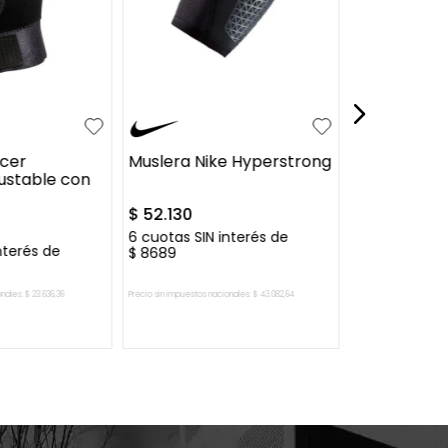
$
11
.
500
6
cuotas SIN 
3
4
S
M
L
XL
ocer
Muslera Nike Hyperstrong
ustable con
$
52
.
130
6
cuotas SIN interés de
nterés de
$
8689
onales:
$
23
.
636
,
36
Precio sin impuestos nacionales:
$
43
.
082
,
64
Precio sin impuestos nac
AL CARRITO
AGREGAR AL CARRITO
AGREGAR