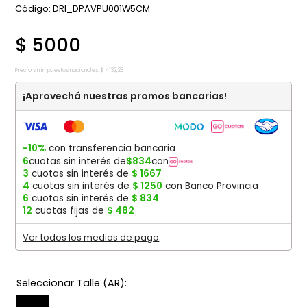
:
DRI_DPAVPU001W5CM
$
5000
Precio sin impuestos nacionales:
$
4132
,
23
¡Aprovechá nuestras promos bancarias!
-10%
con transferencia bancaria
6
cuotas sin interés de
$
834
con
3
cuotas sin interés de
$
1667
4
cuotas sin interés de
$
1250
con Banco Provincia
6
cuotas sin interés de
$
834
12
cuotas fijas de
$
482
Ver todos los medios de pago