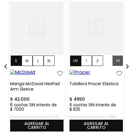
UN
1
2
1
S
M
L
XL
+
1
3
Manga McDavid HexPad
Tobillera Procer Elástica
R
Arm Sleeve
Ro
$
42
.
000
$
4950
$
6
cuotas SIN interés de
6
cuotas SIN interés de
6
$
7000
$
825
$
Precio sin impuestos nacionales:
$
34
.
710
,
74
Precio sin impuestos nacionales:
$
4090
,
91
Pre
AGREGAR AL
AGREGAR AL
CARRITO
CARRITO