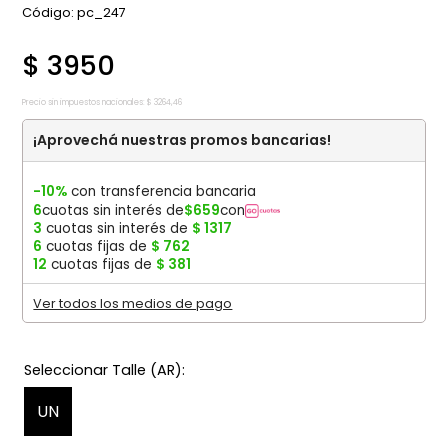
:
pc_247
$
3950
Precio sin impuestos nacionales:
$
3264
,
46
¡Aprovechá nuestras promos bancarias!
-10%
con transferencia bancaria
6
cuotas sin interés de
$
659
con
3
cuotas sin interés de
$
1317
6
cuotas fijas de
$
762
12
cuotas fijas de
$
381
Ver todos los medios de pago
UN