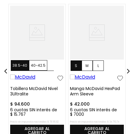
38.5-40
40-42.5
S
M
L
42.5-44.5
44.5-47.5
48+
Tobillera McDavid Nivel
Manga McDavid HexPad
T
3Ultralite
Arm Sleeve
A
$
94
.
600
$
42
.
000
$
6
cuotas SIN interés de
6
cuotas SIN interés de
6
$
15
.
767
$
7000
$
Precio sin impuestos nacionales:
$
78
.
181
,
82
Precio sin impuestos nacionales:
$
34
.
710
,
74
Pre
AGREGAR AL
AGREGAR AL
CARRITO
CARRITO