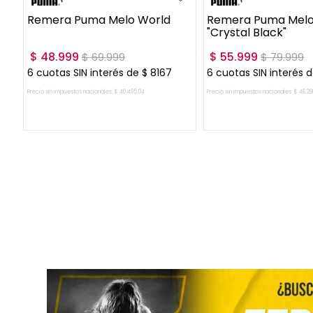
Remera Puma Melo World
Remera Puma Melo 
"Crystal Black"
$
48
.
999
$
55
.
999
$
69
.
999
$
79
.
999
6
cuotas SIN interés de
$
8167
6
cuotas SIN interés 
Precio sin impuestos nacionales:
$
40
.
495
,
04
Precio sin impuestos nacionales:
$
46
.
28
AGREGAR AL CARRITO
AGREGAR AL CA