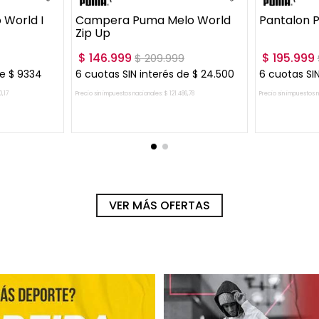
World I
Campera Puma Melo World
Pantalon 
Zip Up
$
146
.
999
$
195
.
999
$
209
.
999
de
$
9334
6
cuotas SIN interés de
$
24
.
500
6
cuotas SIN
0
,
17
Precio sin impuestos nacionales:
$
121
.
486
,
78
Precio sin impuestos 
RRITO
AGREGAR AL CARRITO
AGRE
VER MÁS OFERTAS