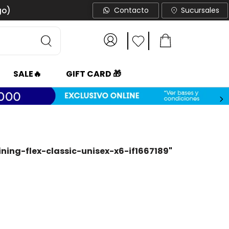
go)
Contacto
Sucursales
SALE🔥
GIFT CARD 🎁
ning-flex-classic-unisex-x6-if1667189
"