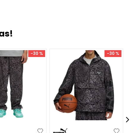
as!
-
30 %
-
30 %
XL
XXL
S
M
L
XL