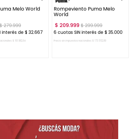
Puma Melo World
Rompeviento Puma Melo
World
$
209
.
999
$
279
.
999
$
299
.
999
 interés de
$
32
.
667
6
cuotas SIN interés de
$
35
.
000
nacionales:
$
161
.
982
,
64
Precio sin impuestos nacionales:
$
173
.
552
,
89
GAR AL CARRITO
AGREGAR AL CARRITO