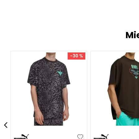
Mi
-
30 %
S
M
L
XL
XXL
S
M
L
XL