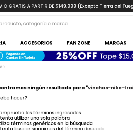
VIO GRATIS A PARTIR DE $149.999 (Excepto Tierra del Fue
ucto, categoría o marca
MÁS BUSCADOS
IA
ACCESORIOS
FAN ZONE
MARCAS
s basquet
189
contramos ningún resultado para "
vinchas-nike-trai
debo hacer?
omprueba los términos ingresados
ntenta utilizar una sola palabra
tiliza términos genéricos en la búsqueda
ntenta buscar sinónimos del término deseado