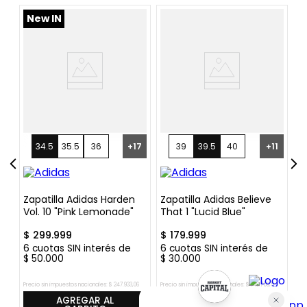
%
New IN
N
34.5
35.5
36
+
17
39
39.5
40
+
11
Zapatilla Adidas Harden
Zapatilla Adidas Believe
Z
Vol. 10 "Pink Lemonade"
That 1 "Lucid Blue"
Wi
"
$
299
.
999
$
179
.
999
$
6
cuotas SIN interés de
6
cuotas SIN interés de
6
$
50
.
000
$
30
.
000
$
Precio sin impuestos nacionales:
$
247
.
933
,
06
Precio sin impuestos nacionales:
$
148
.
759
,
5
Pre
AGREGAR AL
AGREGAR AL