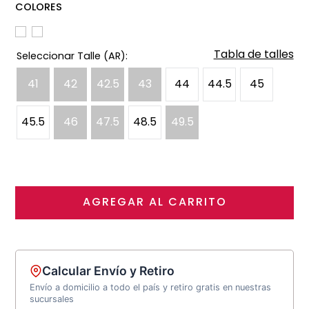
COLORES
Tabla de talles
41
42
42.5
43
44
44.5
45
45.5
46
47.5
48.5
49.5
AGREGAR AL CARRITO
Calcular Envío y Retiro
Envío a domicilio a todo el país y retiro gratis en nuestras
sucursales