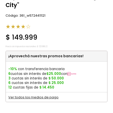
City"
:
361_w5724411121
★
★
★
★
☆
$
149
.
999
Precio sin impuestos nacionales:
$
123
.
966
,
12
¡Aprovechá nuestras promos bancarias!
-10%
con transferencia bancaria
6
cuotas sin interés de
$
25
.
000
con
3
cuotas sin interés de
$
50
.
000
6
cuotas sin interés de
$
25
.
000
12
cuotas fijas de
$
14
.
450
Ver todos los medios de pago