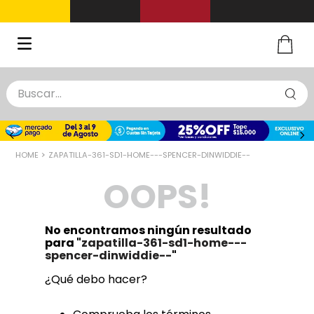
Buscar...
TÉRMINOS MÁS BUSCADOS
1
.
zapatillas basquet
ZAPATILLA-361-SD1-HOME---SPENCER-DINWIDDIE--
2
.
niño
OOPS!
3
.
zapatillas
4
.
medias
No encontramos ningún resultado
5
.
chinelas
para "
zapatilla-361-sd1-home---
spencer-dinwiddie--
"
¿Qué debo hacer?