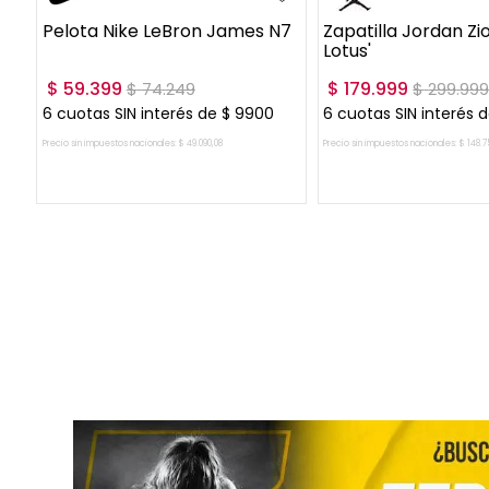
Zapatilla Nike G.T. Jump
Zapatilla Adidas Orig
Academy
Forum2000
$
125
.
999
$
89
.
999
$
179
.
999
$
179
.
999
6
cuotas SIN interés de
$
21
.
000
6
cuotas SIN interés d
Precio sin impuestos nacionales:
$
104
.
131
,
4
Precio sin impuestos nacionales:
$
74
.
379
,
3
AGREGAR AL CARRITO
AGREGAR AL CAR