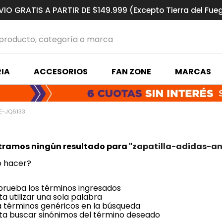
VIO GRATIS A PARTIR DE $149.999 (Excepto Tierra del Fue
ucto, categoría o marca
MÁS BUSCADOS
IA
ACCESORIOS
FAN ZONE
MARCAS
s basquet
E-JQ6133
ramos ningún resultado para "
zapatilla-adidas-a
 hacer?
ueba los términos ingresados
ta utilizar una sola palabra
za términos genéricos en la búsqueda
ta buscar sinónimos del término deseado