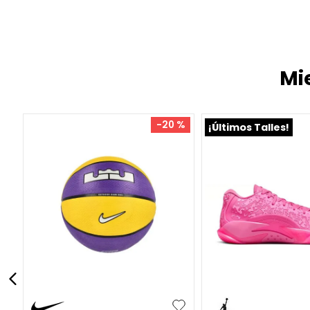
Mi
-
30 %
39.5
40
41
42
46
35.5
36
38
38.5