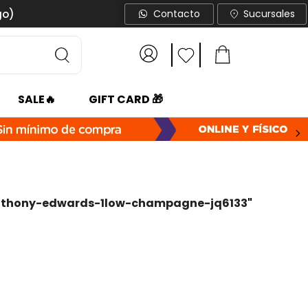
go)
Contacto
Sucursales
SALE🔥
GIFT CARD 🎁
nthony-edwards-1low-champagne-jq6133
"