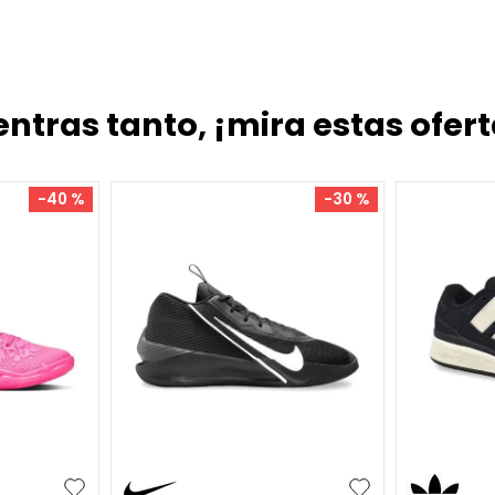
entras tanto, ¡mira estas ofert
S
M
-
50 %
-
40 %
Remera Pum
$
48
.
999
$
6
cuotas SIN 
41
34.5
37.5
40
41
41.5
+
5