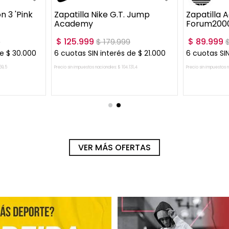
inals
Zapatilla Puma All-Pro Nitro 2
"Showtime"
$
156
.
000
$
259
.
999
e
$
15
.
000
6
cuotas SIN interés de
$
26
.
000
4
Precio sin impuestos nacionales:
$
128
.
925
,
62
Precio sin impuestos nac
RITO
AGREGAR AL CARRITO
AGREGA
VER MÁS OFERTAS