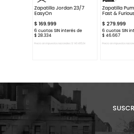
ding
Zapatilla Jordan 23/7
Zapatilla Pum
uet
EasyOn
Fast & Furious
$
169
.
999
$
279
.
999
000
erés de
6
cuotas SIN interés de
6
cuotas SIN in
$
28
.
334
$
46
.
667
es:
$
46
.
942
,
15
Precio sin impuestos nacionales:
$
140
.
495
,
04
Precio sin impuestos nacion
 CARRITO
AGREGAR AL CARRITO
AGREGAR A
SUSCR