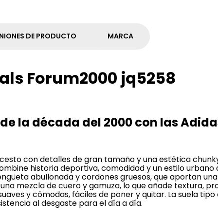
NIONES DE PRODUCTO
MARCA
nals Forum2000 jq5258
s de la década del 2000 con las Adi
oncesto con detalles de gran tamaño y una estética chunk
mbine historia deportiva, comodidad y un estilo urbano a
lengüeta abullonada y cordones gruesos, que aportan una 
 una mezcla de cuero y gamuza, lo que añade textura, pro
ce suaves y cómodas, fáciles de poner y quitar. La suela ti
stencia al desgaste para el día a día.