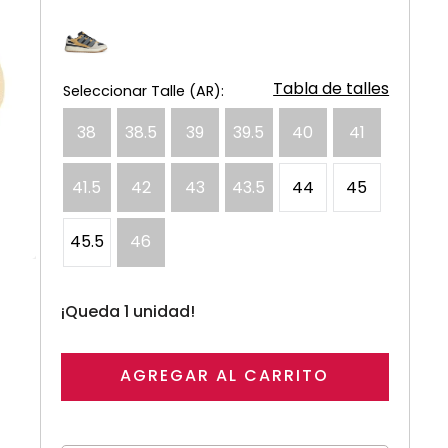
Tabla de talles
38
38.5
39
39.5
40
41
41.5
42
43
43.5
44
45
45.5
46
¡Queda 1 unidad!
AGREGAR AL CARRITO