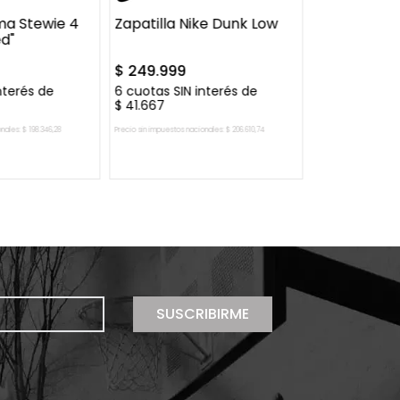
ma Stewie 4
Zapatilla Nike Dunk Low
d"
$
249
.
999
nterés de
6
cuotas SIN interés de
$
41
.
667
onales:
$
198
.
346
,
28
Precio sin impuestos nacionales:
$
206
.
610
,
74
Precio sin impuestos nac
AL CARRITO
AGREGAR AL CARRITO
AGREGAR
SUSCRIBIRME