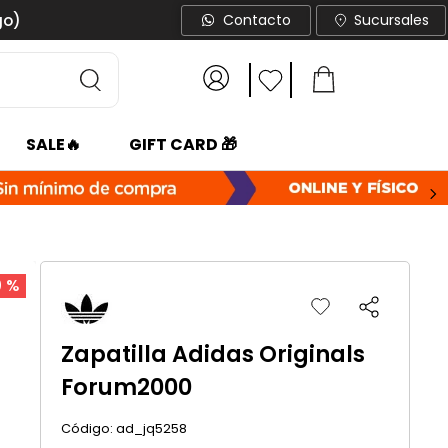
go)
Contacto
Sucursales
SALE🔥
GIFT CARD 🎁
0 %
Zapatilla Adidas Originals
Forum2000
:
ad_jq5258