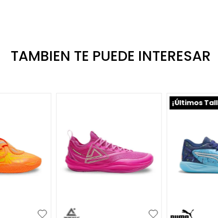
TAMBIEN TE PUEDE INTERESAR
¡Últimos Tal
.5
42
38
39
40
41
36
36.5
3
+
7
+
1
42
39
39.5
4