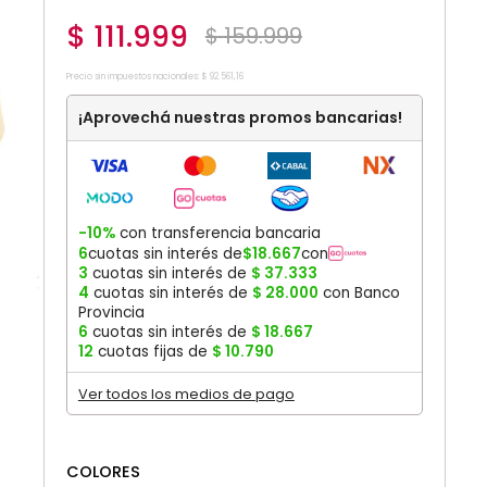
$
111
.
999
$
159
.
999
Precio sin impuestos nacionales:
$
92
.
561
,
16
¡Aprovechá nuestras promos bancarias!
-10%
con transferencia bancaria
6
cuotas sin interés de
$
18
.
667
con
3
cuotas sin interés de
$
37
.
333
4
cuotas sin interés de
$
28
.
000
con Banco
Provincia
6
cuotas sin interés de
$
18
.
667
12
cuotas fijas de
$
10
.
790
Ver todos los medios de pago
COLORES