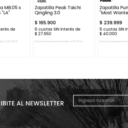
a MB.05 x
Zapatilla Peak Taichi
Zapatilla Pu
 "LA"
Qingling 3.0
"Most Wante
$
165
.
900
$
239
.
999
terés de
6
cuotas SIN interés de
6
cuotas SIN i
$
27
.
650
$
40
.
000
ales:
$
231
.
404
,
13
Precio sin impuestos nacionales:
$
137
.
107
,
44
Precio sin impuestos naci
L CARRITO
AGREGAR AL CARRITO
AGREGAR 
IBITE AL NEWSLETTER