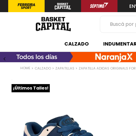
EN
Buscá por prod
TÉRMINOS 
CALZADO
INDUMENTAR
1
.
zapatilla
2
.
niño
CALZADO
ZAPATILLAS
ZAPATILLA ADIDAS ORIGINALS F
3
.
zapatillas
4
.
medias
¡Últimos Talles!
5
.
chinelas