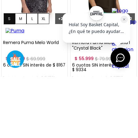
S
M
L
XL
S
M
L
XL
+
2
+
2
XXL
XXL
Remera Puma Melo World
Remera Puma Melo World I
"Crystal Black"
$
48
.
999
$
69
.
999
$
55
.
999
$
79
.
999
6
cuotas SIN interés de
$
8167
6
cuotas SIN interés de
$
9334
Precio sin impuestos nacionales:
$
40
.
495
,
04
Precio sin impuestos nacionales:
$
46
.
280
,
17
AGREGAR AL CARRITO
AGREGAR AL CARRITO
VER MÁS OFERTAS