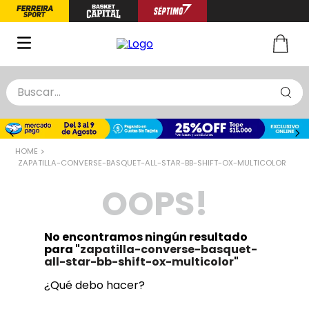
Buscar...
TÉRMINOS MÁS BUSCADOS
1
.
zapatillas basquet
ZAPATILLA-CONVERSE-BASQUET-ALL-STAR-BB-SHIFT-OX-MULTICOLOR
2
.
niño
OOPS!
3
.
zapatillas
4
.
medias
No encontramos ningún resultado
5
.
chinelas
para "
zapatilla-converse-basquet-
all-star-bb-shift-ox-multicolor
"
¿Qué debo hacer?