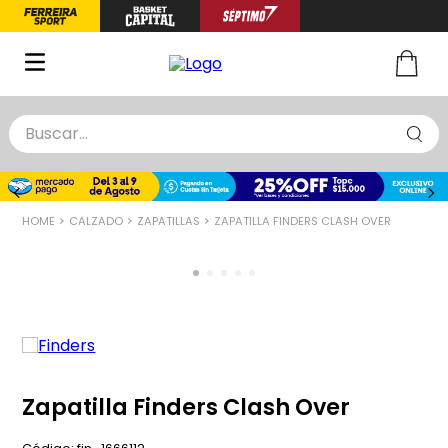
Buscar...
TÉRMINOS MÁS BUSCADOS
1
.
zapatillas basquet
CALZADO
ZAPATILLAS
ZAPATILLA FINDERS CLASH OVER
2
.
niño
3
.
zapatillas
4
.
medias
5
.
chinelas
Zapatilla Finders Clash Over