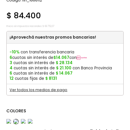
:
fin_1666112
$
84
.
400
Precio sin impuestos nacionales:
$
69
.
752
,
07
¡Aprovechá nuestras promos bancarias!
-10%
con transferencia bancaria
6
cuotas sin interés de
$
14
.
067
con
3
cuotas sin interés de
$
28
.
134
4
cuotas sin interés de
$
21
.
100
con Banco Provincia
6
cuotas sin interés de
$
14
.
067
12
cuotas fijas de
$
8131
Ver todos los medios de pago
COLORES