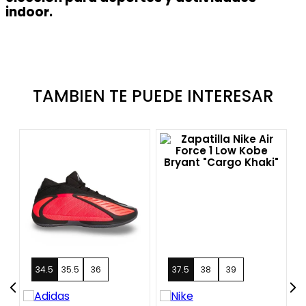
indoor.
TAMBIEN TE PUEDE INTERESAR
34.5
35.5
36
+
16
37.5
38
39
+
12