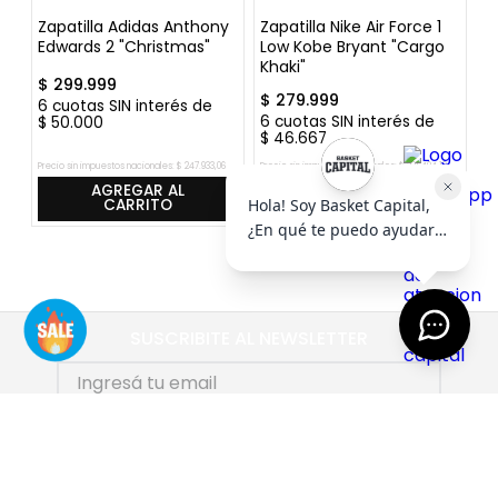
Zapatilla Adidas Anthony
Zapatilla Nike Air Force 1
Z
Edwards 2 "Christmas"
Low Kobe Bryant "Cargo
"P
Khaki"
$
299
.
999
$
$
279
.
999
6
cuotas SIN interés de
6
6
cuotas SIN interés de
$
50
.
000
$
$
46
.
667
Precio sin impuestos nacionales:
$
247
.
933
,
06
Precio sin impuestos nacionales:
$
231
.
404
,
13
Pre
AGREGAR AL
AGREGAR AL
CARRITO
CARRITO
SUSCRIBITE AL NEWSLETTER
SUSCRIBIRME