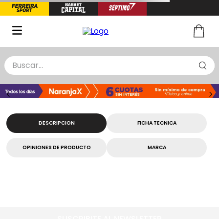
Buscar...
TÉRMINOS MÁS BUSCADOS
1
.
zapatillas basquet
2
.
niño
DESCRIPCION
FICHA TECNICA
3
.
zapatillas
OPINIONES DE PRODUCTO
MARCA
4
.
medias
5
.
chinelas
SUSCRIBITE AL NEWSLETTER