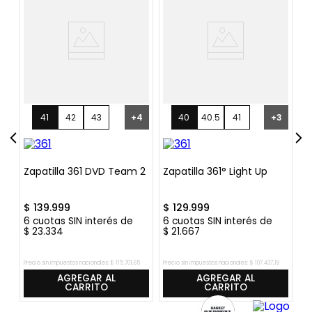
41
42
43
+
4
40
40.5
41
+
3
um
Zapatilla 361 DVD Team 2
Zapatilla 361° Light Up
Z
Cu
$
139
.
999
$
129
.
999
$
6
cuotas SIN interés de
6
cuotas SIN interés de
6
$
23
.
334
$
21
.
667
$
5
Precio sin impuestos nacionales:
$
115
.
701
,
65
Precio sin impuestos nacionales:
$
107
.
437
,
19
Pre
AGREGAR AL
AGREGAR AL
CARRITO
CARRITO