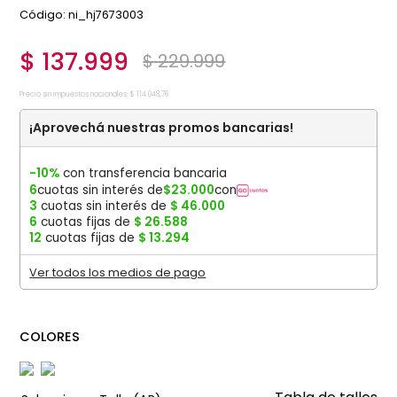
:
ni_hj7673003
$
137
.
999
$
229
.
999
Precio sin impuestos nacionales:
$
114
.
048
,
76
¡Aprovechá nuestras promos bancarias!
-10%
con transferencia bancaria
6
cuotas sin interés de
$
23
.
000
con
3
cuotas sin interés de
$
46
.
000
6
cuotas fijas de
$
26
.
588
12
cuotas fijas de
$
13
.
294
Ver todos los medios de pago
COLORES