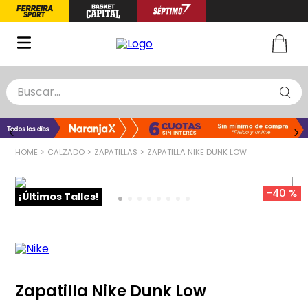
Buscar...
TÉRMINOS MÁS BUSCADOS
1
.
zapatillas basquet
CALZADO
ZAPATILLAS
ZAPATILLA NIKE DUNK LOW
2
.
niño
3
.
zapatillas
-
40 %
¡Últimos Talles!
4
.
medias
5
.
chinelas
Zapatilla Nike Dunk Low