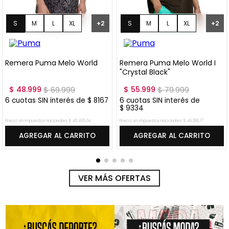
S
M
L
XL
S
M
L
XL
+
2
+
2
XXL
XXL
Remera Puma Melo World
Remera Puma Melo World I
"Crystal Black"
$
48
.
999
$
69
.
999
$
55
.
999
$
79
.
999
6
cuotas SIN interés de
$
8167
6
cuotas SIN interés de
$
9334
Precio sin impuestos nacionales:
$
40
.
495
,
04
Precio sin impuestos nacionales:
$
46
.
280
,
17
AGREGAR AL CARRITO
AGREGAR AL CARRITO
VER MÁS OFERTAS