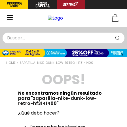
Buscar...
TÉRMINOS MÁS BUSCADOS
1
.
zapatillas basquet
ZAPATILLA-NIKE-DUNK-LOW-RETRO-HF3141400
2
.
niño
OOPS!
3
.
zapatillas
4
.
medias
No encontramos ningún resultado
5
.
chinelas
para "
zapatilla-nike-dunk-low-
retro-hf3141400
"
¿Qué debo hacer?