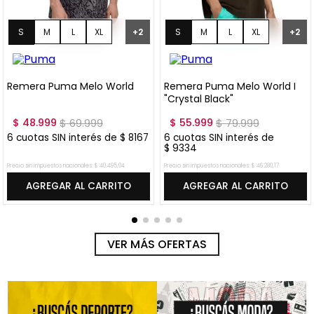
S
M
L
XL
S
M
L
XL
+
2
+
2
XXL
XXL
Remera Puma Melo World
Remera Puma Melo World I
"Crystal Black"
$
48
.
999
$
69
.
999
$
55
.
999
$
79
.
999
6
cuotas SIN interés de
$
8167
6
cuotas SIN interés de
$
9334
Precio sin impuestos nacionales:
$
40
.
495
,
04
Precio sin impuestos nacionales:
$
46
.
280
,
17
AGREGAR AL CARRITO
AGREGAR AL CARRITO
VER MÁS OFERTAS