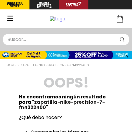
Buscar...
TÉRMINOS MÁS BUSCADOS
1
.
zapatillas basquet
ZAPATILLA-NIKE-PRECISION-7-FN4322400
2
.
niño
OOPS!
3
.
zapatillas
4
.
medias
No encontramos ningún resultado
5
.
chinelas
para "
zapatilla-nike-precision-7-
fn4322400
"
¿Qué debo hacer?