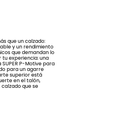
ás que un calzado:
lable y un rendimiento
ámicos que demandan lo
 tu experiencia: una
va SUPER P-Motive para
ado para un agarre
rte superior está
erte en el talón,
n calzado que se