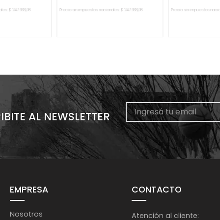
ales:
$
247
.
933
,
06
Precio sin impuestos nacionales:
$
247
.
933
,
06
Precio sin impuestos naci
L CARRITO
AGREGAR AL CARRITO
AGREGAR 
IBITE AL NEWSLETTER
EMPRESA
CONTACTO
Nosotros
Atención al cliente: