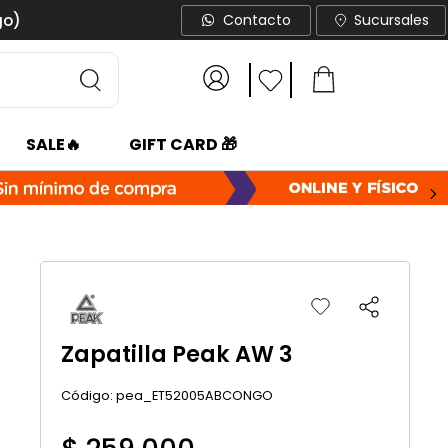
go)
Contacto
Sucursales
SALE🔥
GIFT CARD 🎁
Zapatilla Peak AW 3
:
pea_ET52005ABCONGO