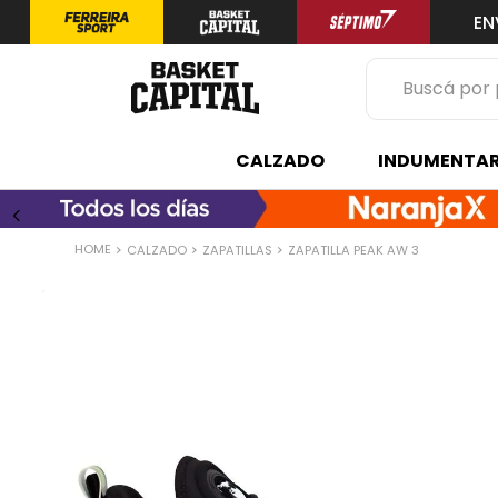
EN
Buscá por prod
TÉRMINOS 
CALZADO
INDUMENTAR
1
.
zapatilla
2
.
niño
CALZADO
ZAPATILLAS
ZAPATILLA PEAK AW 3
3
.
zapatillas
4
.
medias
5
.
chinelas