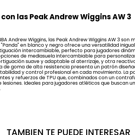
a con las Peak Andrew Wiggins AW 3
 NBA Andrew Wiggins, las Peak Andrew Wiggins AW 3 son m
"Panda" en blanco y negro ofrece una versatilidad inigua
rtiguación intercambiable, perfecto para jugadores din
opciones de mediasuela intercambiable para personalizar
tiguación suave y adaptable al aterrizaje, y otra reacti
ela de goma de alta resistencia presenta un patrón diseñ
abilidad y control profesional en cada movimiento. La pa
entes y refuerzos de TPU que, combinados con un contrafu
e lesiones. Ideales para jugadores atléticos que buscan u
.
TAMBIEN TE PUEDE INTERESAR