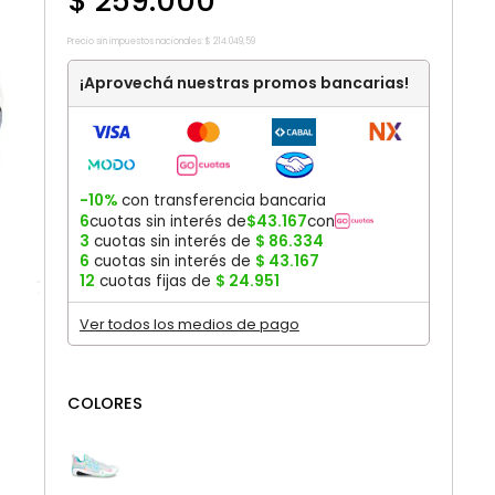
$
259
.
000
Precio sin impuestos nacionales:
$
214
.
049
,
59
¡Aprovechá nuestras promos bancarias!
-10%
con transferencia bancaria
6
cuotas sin interés de
$
43
.
167
con
3
cuotas sin interés de
$
86
.
334
6
cuotas sin interés de
$
43
.
167
12
cuotas fijas de
$
24
.
951
Ver todos los medios de pago
COLORES