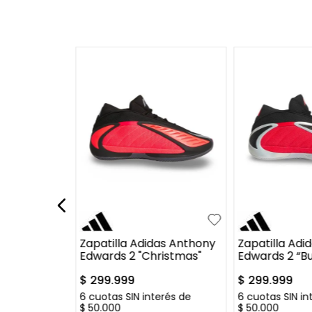
5
37
34.5
35.5
36
36.5
34.5
35.5
3
+
7
+
14
37.5
37.5
verse Chuck
Zapatilla Adidas Anthony
Zapatilla Adi
 Ox
Edwards 2 "Christmas"
Edwards 2 “B
$
299
.
999
$
299
.
999
erés de
6
cuotas SIN interés de
6
cuotas SIN in
$
50
.
000
$
50
.
000