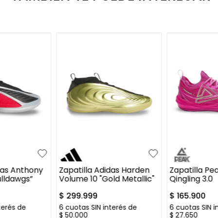
6
36.5
39
39.5
40
41
38
39
+
14
+
11
41.5
42
das Anthony
Zapatilla Adidas Harden
Zapatilla Pe
ulldawgs”
Volume 10 "Gold Metallic"
Qingling 3.0
$
299
.
999
$
165
.
900
terés de
6
cuotas SIN interés de
6
cuotas SIN i
$
50
.
000
$
27
.
650