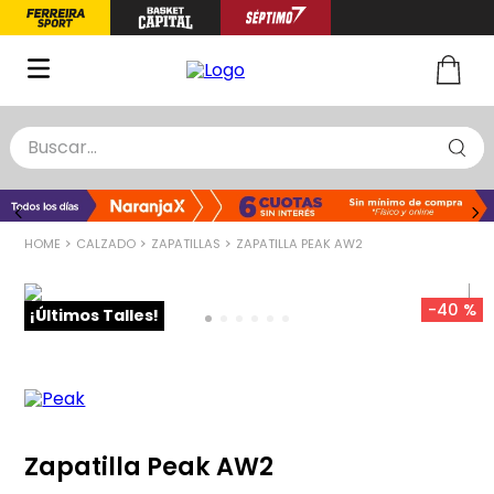
Buscar...
TÉRMINOS MÁS BUSCADOS
1
.
zapatillas basquet
CALZADO
ZAPATILLAS
ZAPATILLA PEAK AW2
2
.
niño
3
.
zapatillas
-
40 %
¡Últimos Talles!
4
.
medias
5
.
chinelas
Zapatilla Peak AW2