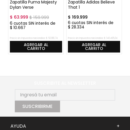
Zapatilla Puma Majesty
Zapatilla Adidas Believe
Z
Dylan Verse
That 1
"
42
43
43.5
$
63
.
999
$
159
.
999
$
169
.
999
$
6
cuotas SIN interés de
6
6
cuotas SIN interés de
$
28
.
334
$
$
10
.
667
Precio sin impuestos nacionales:
$
52
.
891
,
74
Precio sin impuestos nacionales:
$
140
.
495
,
04
Pre
AGREGAR AL
AGREGAR AL
CARRITO
CARRITO
SUSCRIBITE AL NEWSLETTER
SUSCRIBIRME
AYUDA
+