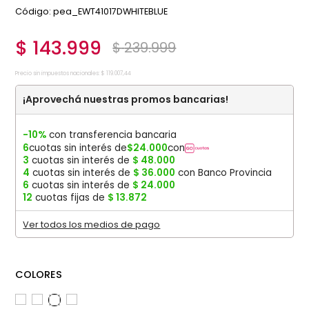
:
pea_EWT41017DWHITEBLUE
$
143
.
999
$
239
.
999
Precio sin impuestos nacionales:
$
119
.
007
,
44
¡Aprovechá nuestras promos bancarias!
-10%
con transferencia bancaria
6
cuotas sin interés de
$
24
.
000
con
3
cuotas sin interés de
$
48
.
000
4
cuotas sin interés de
$
36
.
000
con Banco Provincia
6
cuotas sin interés de
$
24
.
000
12
cuotas fijas de
$
13
.
872
Ver todos los medios de pago
COLORES