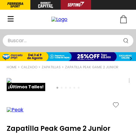
Buscar...
TÉRMINOS MÁS BUSCADOS
1
.
zapatillas basquet
CALZADO
ZAPATILLAS
ZAPATILLA PEAK GAME 2 JUNIOR
2
.
niño
3
.
zapatillas
¡Últimos Talles!
4
.
medias
5
.
chinelas
Zapatilla Peak Game 2 Junior