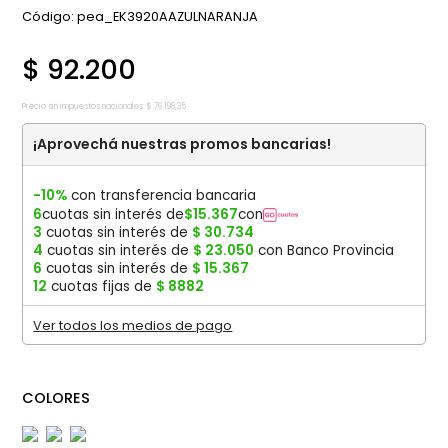
:
pea_EK3920AAZULNARANJA
$
92
.
200
Precio sin impuestos nacionales:
$
76
.
198
,
35
¡Aprovechá nuestras promos bancarias!
-10%
con transferencia bancaria
6
cuotas sin interés de
$
15
.
367
con
3
cuotas sin interés de
$
30
.
734
4
cuotas sin interés de
$
23
.
050
con Banco Provincia
6
cuotas sin interés de
$
15
.
367
12
cuotas fijas de
$
8882
Ver todos los medios de pago
COLORES