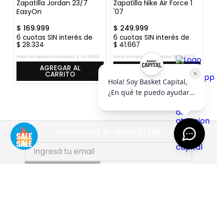
ck
Zapatilla Jordan 23/7
Zapatilla Nike Air Force 1
Za
EasyOn
'07
Pr
$
169
.
999
$
249
.
999
$
6
cuotas SIN interés de
6
cuotas SIN interés de
6
$
28
.
334
$
41
.
667
$
Precio sin impuestos nacionales:
$
140
.
495
,
04
Precio sin impuestos nacionales:
$
206
.
610
,
74
Pre
AGREGAR AL
AGREGAR AL
CARRITO
CARRITO
SUSCRIBITE AL NEWSLETTER
SUSCRIBIRME
AYUDA
+