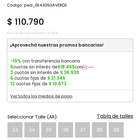
:
pea_EK43050AVERDE
$
110
.
790
Precio sin impuestos nacionales:
$
91
.
561
,
98
¡Aprovechá nuestras promos bancarias!
-10%
con transferencia bancaria
6
cuotas sin interés de
$
18
.
465
con
3
cuotas sin interés de
$
36
.
930
6
cuotas fijas de
$
21
.
346
12
cuotas fijas de
$
10
.
673
Ver todos los medios de pago
Tabla de talles
33
34
35
36
37
38
39