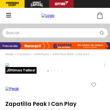
Buscar...
TÉRMINOS MÁS BUSCADOS
1
.
zapatillas basquet
CALZADO
ZAPATILLAS
ZAPATILLA PEAK I CAN PLAY
2
.
niño
3
.
zapatillas
¡Últimos Talles!
4
.
medias
5
.
chinelas
Zapatilla Peak I Can Play