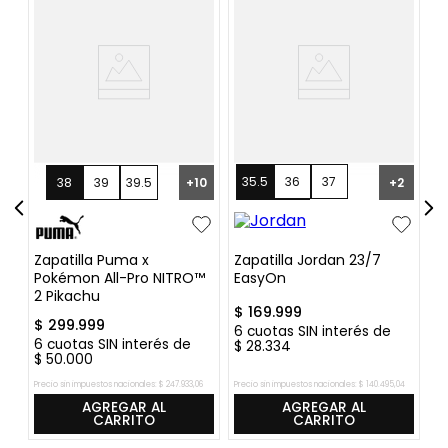
35.5
36
37
38
39
39.5
+
10
+
2
37.5
38
Zapatilla Puma x
Zapatilla Jordan 23/7
Z
Pokémon All-Pro NITRO™
EasyOn
Cu
2 Pikachu
B
$
169
.
999
$
299
.
999
$
6
cuotas SIN interés de
6
cuotas SIN interés de
6
$
28
.
334
$
50
.
000
$
Precio sin impuestos nacionales:
$
247
.
933
,
06
Precio sin impuestos nacionales:
$
140
.
495
,
04
Pre
AGREGAR AL
AGREGAR AL
CARRITO
CARRITO