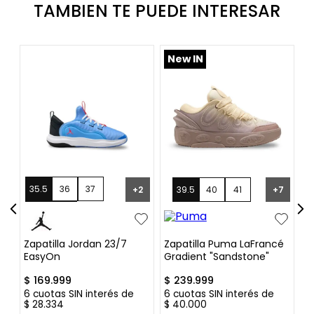
TAMBIEN TE PUEDE INTERESAR
New IN
35.5
36
37
9
+
2
39.5
40
41
+
7
37.5
38
ck
Zapatilla Jordan 23/7
Zapatilla Puma LaFrancé
Z
EasyOn
Gradient "Sandstone"
H
$
169
.
999
$
239
.
999
$
6
cuotas SIN interés de
6
cuotas SIN interés de
6
$
28
.
334
$
40
.
000
$