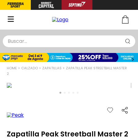
Buscar...
TÉRMINOS MÁS BUSCADOS
1
.
zapatillas basquet
CALZADO
ZAPATILLAS
ZAPATILLA PEAK STREETBALL MASTER
2
.
niño
2
3
.
zapatillas
4
.
medias
5
.
chinelas
Zapatilla Peak Streetball Master 2