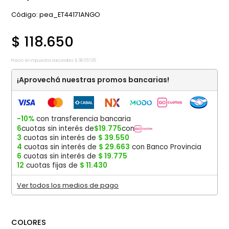
:
pea_ET44171ANGO
$
118
.
650
Precio sin impuestos nacionales:
$
98
.
057
,
85
¡Aprovechá nuestras promos bancarias!
-10%
con transferencia bancaria
6
cuotas sin interés de
$
19
.
775
con
3
cuotas sin interés de
$
39
.
550
4
cuotas sin interés de
$
29
.
663
con Banco Provincia
6
cuotas sin interés de
$
19
.
775
12
cuotas fijas de
$
11
.
430
Ver todos los medios de pago
COLORES